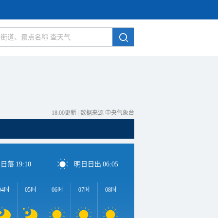
18:00更新
|
数据来源 中央气象台
日日落
19:10
明日日出
06:05
04时
05时
06时
07时
08时
09时
10时
11时
1