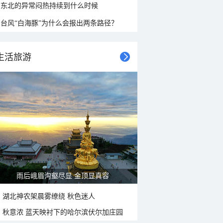
东北的异常闷热持续到什么时候
台风“白海豚”为什么会报出两条路径？
生活旅游
山水扇面：秋红点缀颐和园西堤
湖北神农架晨雾缭绕 秋色迷人
秋意浓 蓝天映衬下的哈尔滨伏尔加庄园