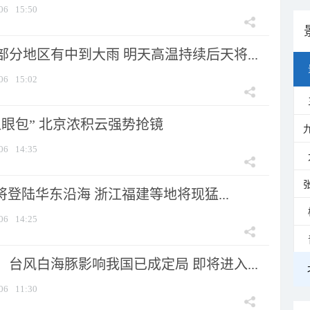
06
15:50
分地区有中到大雨 明天高温持续后天将...
06
15:02
显眼包” 北京浓积云强势抢镜
06
14:35
将登陆华东沿海 浙江福建等地将现猛...
06
14:25
台风白海豚影响我国已成定局 即将进入...
06
11:30