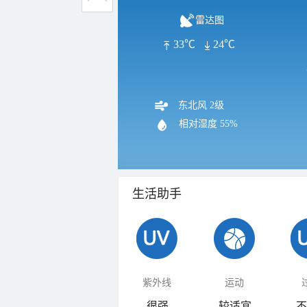
雷达图
33℃
24℃
东北风 2级
相对湿度
55%
生活助手
紫外线
运动
很强
较适宜
不