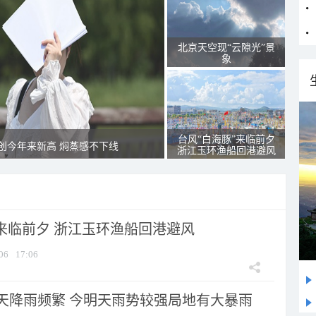
北京天空现“云隙光”景
象
台风“白海豚”来临前夕
创今年来新高 焖蒸感不下线
浙江玉环渔船回港避风
”来临前夕 浙江玉环渔船回港避风
06
17:06
天降雨频繁 今明天雨势较强局地有大暴雨