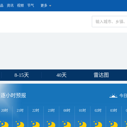
品
资讯
视频
节气
更多
8-15天
40天
雷达图
逐小时预报
今
20时
21时
22时
23时
00时
01时
02时
03时