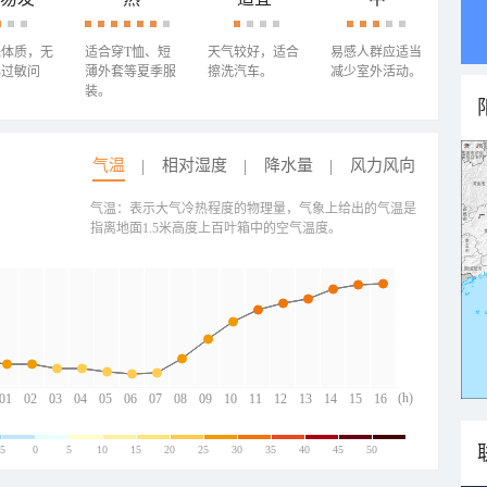
殊体质，无
适合穿T恤、短
天气较好，适合
易感人群应适当
心过敏问
薄外套等夏季服
擦洗汽车。
减少室外活动。
装。
气温
相对湿度
降水量
风力风向
气温：表示大气冷热程度的物理量，气象上给出的气温是
指离地面1.5米高度上百叶箱中的空气温度。
(h)
01
02
03
04
05
06
07
08
09
10
11
12
13
14
15
16
-5
0
5
10
15
20
25
30
35
40
45
50