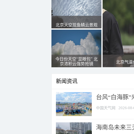
北京天空现鱼鳞云景观
今日份天空“显眼包” 北
北京气温
京浓积云强势抢镜
新闻资讯
台风“白海豚
中国天气网
2026-08-
海南岛未来三