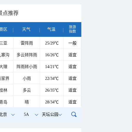
景点推荐
旅游
景区
天气
气温
指数
三亚
雷阵雨
25/29℃
一般
九寨沟
多云转阵雨
16/26℃
适宜
大理
阵雨转小雨
14/21℃
适宜
张家界
小雨
22/34℃
适宜
桂林
多云
26/35℃
适宜
青岛
晴
28/34℃
适宜
北京
5A
天坛公园