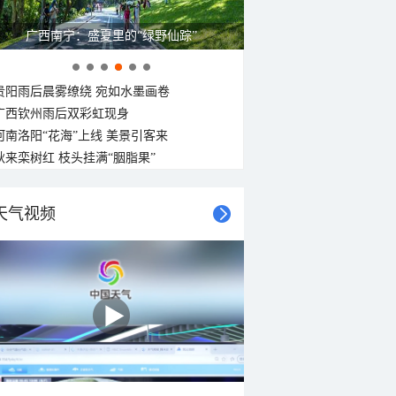
呼伦贝尔草原 藏着最治愈的蓝天白云
贵阳雨后晨雾缭绕 宛如水墨画卷
广西钦州雨后双彩虹现身
河南洛阳“花海”上线 美景引客来
秋来栾树红 枝头挂满“胭脂果”
天气视频