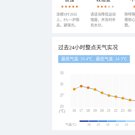
涂擦SPF20以
请适当降低运动
除特
上，PA++护肤
强度，并及时补
需担
品，避强光。
充水分。
题。
过去24小时整点天气实况
最高气温: 33.4℃ , 最低气温: 24.3℃
35
31
27
23
16
17
18
19
20
21
22
23
00
(℃)
气温(℃)
-30
-25
-20
-15
-10