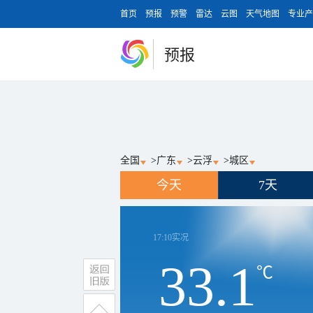
首页
预报
预警
雷达
云图
天气地图
专业产
预报
全国
>
广东
>
云浮
>
城区
今天
7天
17:10
实况
33.1
℃