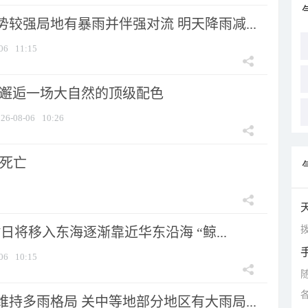
较强局地有暴雨并伴强对流 明天降雨减...
06
11:15
 邂逅一场大自然的顶级配色
26-08-06
10:26
人死亡
拨
7日将移入东海逐渐靠近华东沿海 “鲸...
06
10:15
持多雨格局 关中等地部分地区有大雨局...