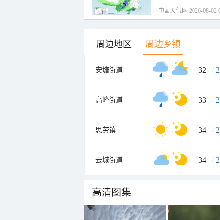
中国天气网 2026-08-02 0
周边地区
周边乡镇
32
/
2
安塘街道
33
/
2
高峰街道
34
/
2
思劳镇
34
/
2
云城街道
高清图集