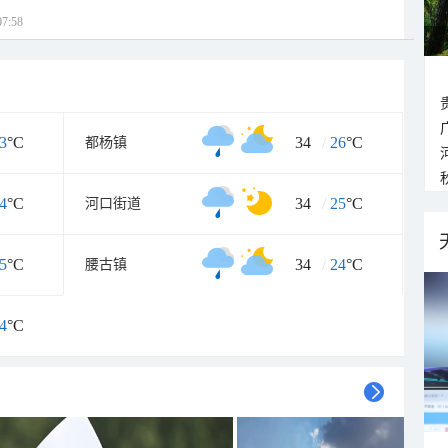
7:58
3
°C
34
/
26
°C
都杨镇
4
°C
34
/
25
°C
河口街道
5
°C
34
/
24
°C
腰古镇
4
°C