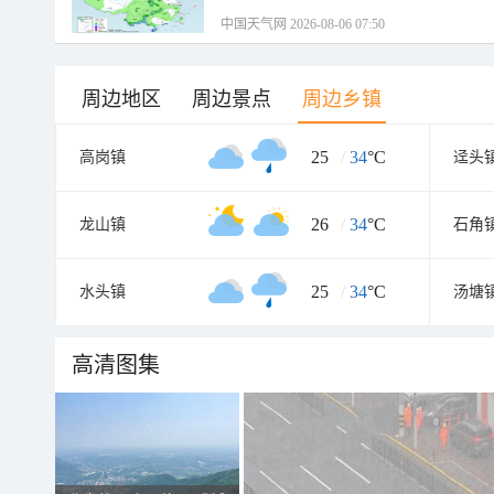
中国天气网 2026-08-06 07:50
周边地区
周边景点
周边乡镇
25
/
34
°C
高岗镇
迳头
26
/
34
°C
龙山镇
石角
25
/
34
°C
水头镇
汤塘
高清图集