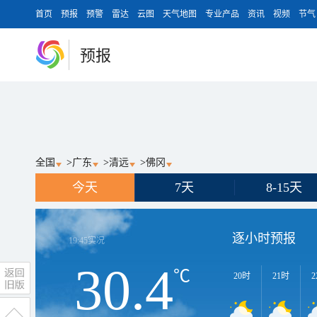
首页
预报
预警
雷达
云图
天气地图
专业产品
资讯
视频
节气
预报
全国
>
广东
>
清远
>
佛冈
今天
7天
8-15天
逐小时预报
19:45
实况
30.4
℃
20时
21时
2