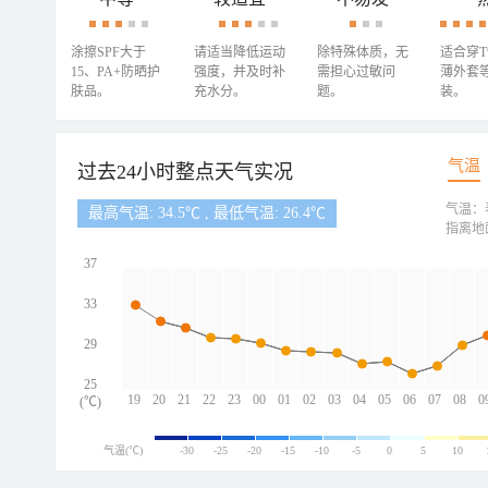
涂擦SPF大于
请适当降低运动
除特殊体质，无
适合穿
15、PA+防晒护
强度，并及时补
需担心过敏问
薄外套
肤品。
充水分。
题。
装。
气温
过去24小时整点天气实况
气温：
最高气温: 34.5℃ , 最低气温: 26.4℃
指离地
37
33
29
25
19
20
21
22
23
00
01
02
03
04
05
06
07
08
0
(℃)
气温(℃)
-30
-25
-20
-15
-10
-5
0
5
10