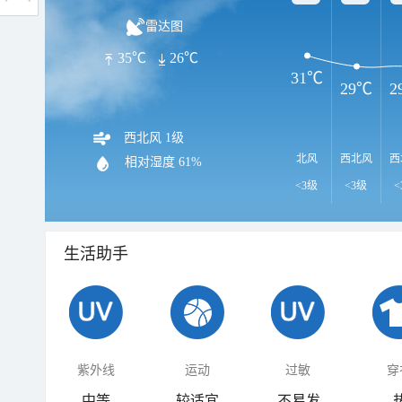
雷达图
35℃
26℃
31℃
29℃
2
西北风 1级
北风
西北风
西
相对湿度
61%
<3级
<3级
<
生活助手
紫外线
运动
过敏
穿
中等
较适宜
不易发