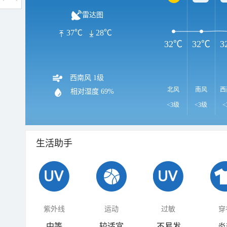
雷达图
37℃
28℃
32℃
32℃
3
西南风 1级
北风
南风
西
相对湿度
69%
<3级
<3级
<
生活助手
紫外线
运动
过敏
穿
中等
较适宜
不易发
炎