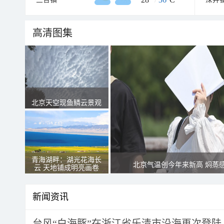
高清图集
北京天空现鱼鳞云景观
青海湖畔：湖光花海长
北京气温创今年来新高 焖蒸
云 天地铺成明亮画卷
新闻资讯
台风“白海豚”在浙江省乐清市沿海再次登陆