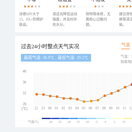
涂擦SPF大于
请适当降低运动
除特殊体质，无
建议穿
15、PA+防晒护
强度，并及时补
需担心过敏问
裤等清
肤品。
充水分。
题。
装。
气温
过去24小时整点天气实况
气温：
最高气温: 36.9℃ , 最低气温: 29.2℃
指离地
40
36
32
28
22
23
00
01
02
03
04
05
06
07
08
09
10
11
1
(℃)
气温(℃)
-30
-25
-20
-15
-10
-5
0
5
10