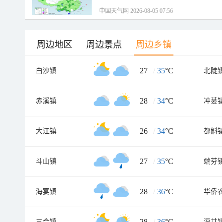
中国天气网 2026-08-05 07:56
周边地区
周边景点
周边乡镇
27
/
35
°C
白沙镇
北陡
28
/
34
°C
赤溪镇
冲蒌
26
/
34
°C
大江镇
都斛
27
/
35
°C
斗山镇
端芬
28
/
36
°C
海宴镇
华侨
28
/
36
°C
三合镇
深井