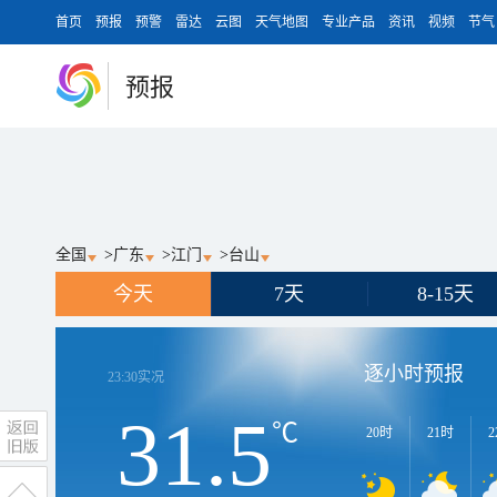
首页
预报
预警
雷达
云图
天气地图
专业产品
资讯
视频
节气
预报
全国
>
广东
>
江门
>
台山
今天
7天
8-15天
逐小时预报
23:30
实况
31.5
℃
20时
21时
2