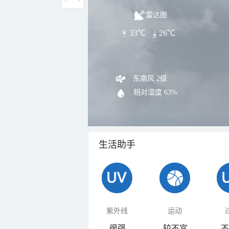
雷达图
33℃
26℃
东南风 2级
相对湿度
63%
生活助手
紫外线
运动
很强
较不宜
不