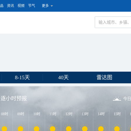
品
资讯
视频
节气
更多
8-15天
40天
雷达图
逐小时预报
今
08时
09时
10时
11时
12时
13时
14时
15时