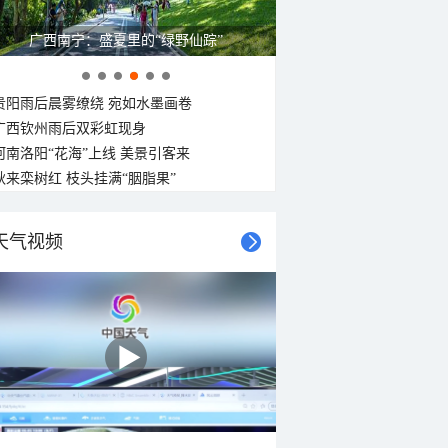
广西南宁：盛夏里的“绿野仙踪”
贵阳雨后晨雾缭绕 宛如水墨画卷
广西钦州雨后双彩虹现身
河南洛阳“花海”上线 美景引客来
秋来栾树红 枝头挂满“胭脂果”
天气视频