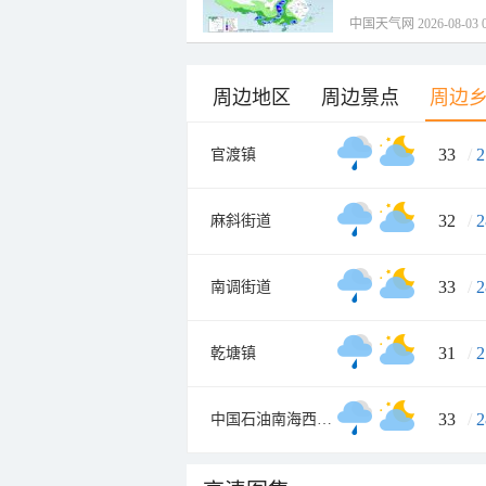
中国天气网 2026-08-03 0
周边地区
周边景点
周边
33
/
2
官渡镇
32
/
2
麻斜街道
33
/
2
南调街道
31
/
2
乾塘镇
33
/
2
中国石油南海西部公司