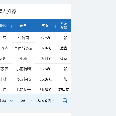
景点推荐
旅游
景区
天气
气温
指数
三亚
雷阵雨
30/25℃
一般
九寨沟
阵雨转多云
32/16℃
适宜
大理
小雨
22/14℃
适宜
张家界
小雨转晴
35/24℃
一般
桂林
多云转晴
35/26℃
一般
青岛
晴转多云
34/28℃
较适宜
北京
5A
天坛公园