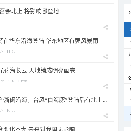
会北上 将影响哪些地...
”将在华东沿海登陆 华东地区有强风暴雨
07
11:15
光花海长云 天地铺成明亮画卷
26-08-07
10:58
浙闽沿海，台风“白海豚”登陆后有北上...
07
10:57
强度变化不大 未来对我国无影响