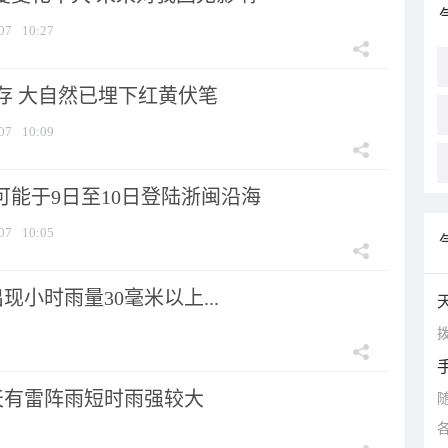
07
10:27
存 大自然已埋下红黄伏笔
07
10:09
可能于9日至10日登陆浙闽沿海
07
10:05
小时雨量30毫米以上...
拨
天有雷阵雨短时雨强较大