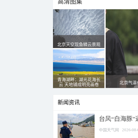
高清图集
北京天空现鱼鳞云景观
青海湖畔：湖光花海长
北京气温
云 天地铺成明亮画卷
新闻资讯
台风“白海豚
中国天气网
2026-08-