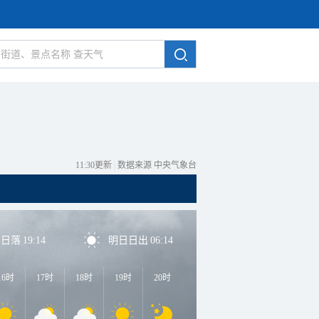
11:30更新
|
数据来源 中央气象台
日日落
19:14
明日日出
06:14
16时
17时
18时
19时
20时
21时
22时
23时
0