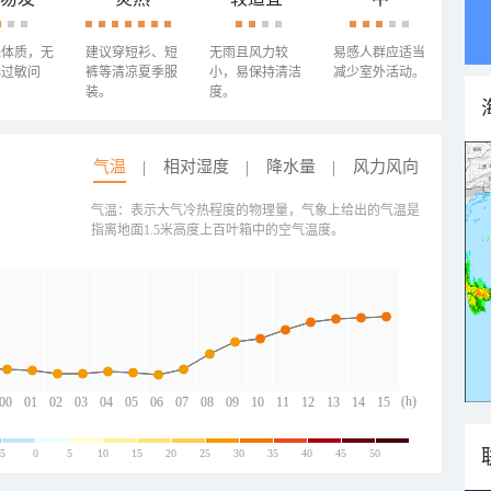
殊体质，无
建议穿短衫、短
无雨且风力较
易感人群应适当
心过敏问
裤等清凉夏季服
小，易保持清洁
减少室外活动。
装。
度。
气温
相对湿度
降水量
风力风向
气温：表示大气冷热程度的物理量，气象上给出的气温是
指离地面1.5米高度上百叶箱中的空气温度。
(h)
00
01
02
03
04
05
06
07
08
09
10
11
12
13
14
15
-5
0
5
10
15
20
25
30
35
40
45
50