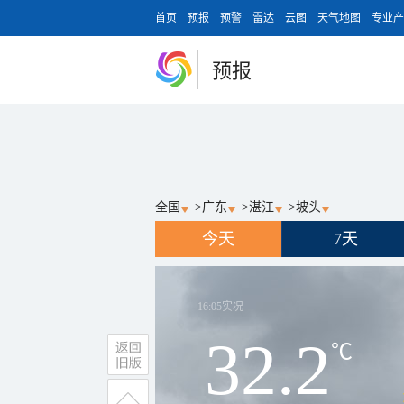
首页
预报
预警
雷达
云图
天气地图
专业产
预报
全国
>
广东
>
湛江
>
坡头
今天
7天
16:05
实况
32.2
℃