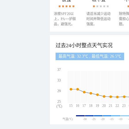
涂擦SPF20以
请适当减少运动
除特
上，PA++护肤
时间并降低运动
需担
品，避强光。
强度。
题。
过去24小时整点天气实况
最高气温: 32.3℃ , 最低气温: 26.5℃
37
33
29
25
15
16
17
18
19
20
21
22
23
(℃)
气温(℃)
-30
-25
-20
-15
-10