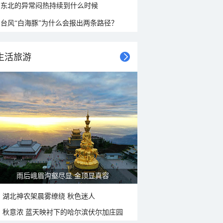
东北的异常闷热持续到什么时候
台风“白海豚”为什么会报出两条路径？
生活旅游
雨后峨眉沟壑尽显 金顶显真容
湖北神农架晨雾缭绕 秋色迷人
秋意浓 蓝天映衬下的哈尔滨伏尔加庄园