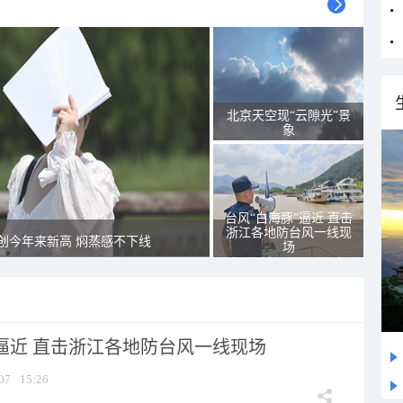
北京天空现“云隙光”景
象
台风“白海豚”逼近 直击
浙江各地防台风一线现
创今年来新高 焖蒸感不下线
场
”逼近 直击浙江各地防台风一线现场
07
15:26