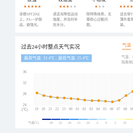
涂擦SPF20以
请适当降低运动
除特殊体质，无
适合穿
上，PA++护肤
强度，并及时补
需担心过敏问
薄外套
品，避强光。
充水分。
题。
装。
气温
过去24小时整点天气实况
气温：
最高气温: 33.4℃ , 最低气温: 25.4℃
指离地
36
32
28
24
19
20
21
22
23
00
01
02
03
04
05
06
07
08
0
(℃)
气温(℃)
-30
-25
-20
-15
-10
-5
0
5
10