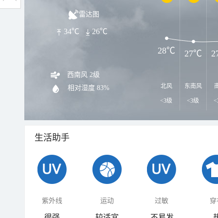
雷达图
34℃
26℃
28℃
27℃
2
西南风 2级
北风
东南风
相对湿度
83%
<3级
<3级
<
生活助手
紫外线
运动
过敏
穿
很强
较适宜
不易发