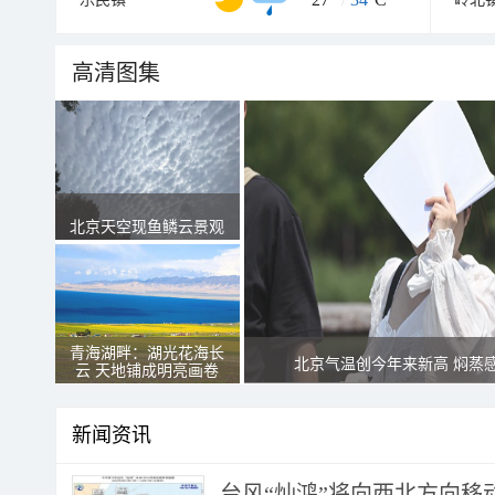
高清图集
北京天空现鱼鳞云景观
青海湖畔：湖光花海长
北京气温创今年来新高 焖蒸
云 天地铺成明亮画卷
新闻资讯
台风“灿鸿”将向西北方向移