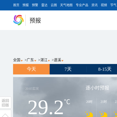
首页
预报
预警
雷达
云图
天气地图
专业产品
资讯
视频
节气
预报
全国
>
广东
>
湛江
>
遂溪
今天
7天
8-15天
逐小时预报
20:05
实况
29.2
℃
20时
21时
2