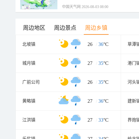
中国天气网 2026-08-03 08:00
周边地区
周边景点
周边乡镇
26
/
36
°C
北坡镇
草潭
27
/
35
°C
城月镇
港门
26
/
35
°C
广前公司
河头
27
/
36
°C
黄略镇
建新
27
/
33
°C
江洪镇
界炮
27
/
34
°C
乐民镇
岭北