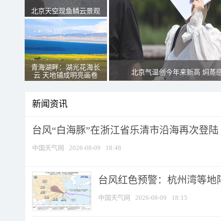
北京天空现鱼鳞云景观
青海湖畔：湖光花海长
北京气温创今年来新高 焖蒸
云 天地铺成明亮画卷
新闻资讯
台风“白海豚”在浙江省乐清市沿海再次登陆
中国天气网
2026-08-09
18:48
​台风红色预警：杭州湾等地阵
中国天气网
2026-08-09
18:15