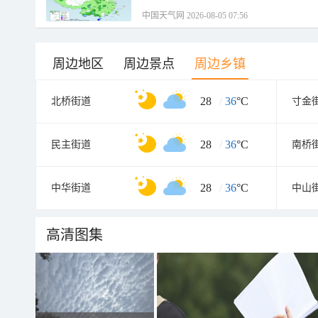
中国天气网 2026-08-05 07:56
周边地区
周边景点
周边乡镇
28
/
36
°C
北桥街道
寸金
28
/
36
°C
民主街道
南桥
28
/
36
°C
中华街道
中山
高清图集