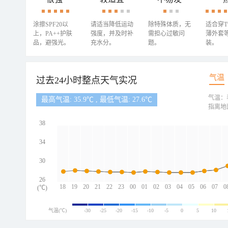
涂擦SPF20以
请适当降低运动
除特殊体质，无
适合穿
上，PA++护肤
强度，并及时补
需担心过敏问
薄外套
品，避强光。
充水分。
题。
装。
气温
过去24小时整点天气实况
气温：
最高气温: 35.9℃ , 最低气温: 27.6℃
指离地
38
34
30
26
18
19
20
21
22
23
00
01
02
03
04
05
06
07
0
(℃)
气温(℃)
-30
-25
-20
-15
-10
-5
0
5
10