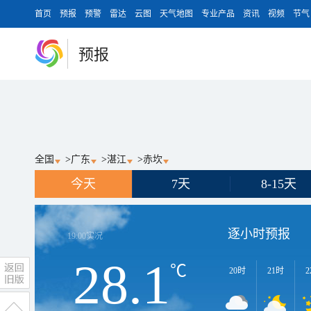
首页
预报
预警
雷达
云图
天气地图
专业产品
资讯
视频
节气
预报
全国
>
广东
>
湛江
>
赤坎
今天
7天
8-15天
逐小时预报
19:00
实况
28.1
℃
20时
21时
2