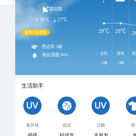
雷达图
36℃
27℃
29℃
29℃
2
雷雨大风预警
西北风 3级
北风
南风
西
相对湿度
84%
<3级
<3级
<
生活助手
紫外线
运动
过敏
穿
很强
较适宜
不易发