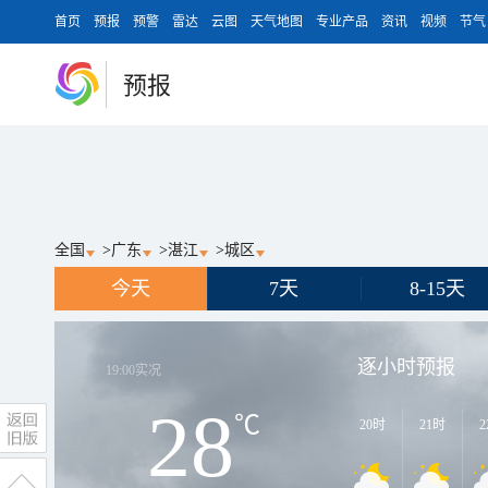
首页
预报
预警
雷达
云图
天气地图
专业产品
资讯
视频
节气
预报
全国
>
广东
>
湛江
>
城区
今天
7天
8-15天
逐小时预报
19:00
实况
28
℃
20时
21时
2