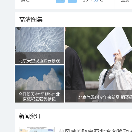
高清图集
北京天空现鱼鳞云景观
今日份天空“显眼包” 北
北京气温创今年来新高 焖蒸
京浓积云强势抢镜
新闻资讯