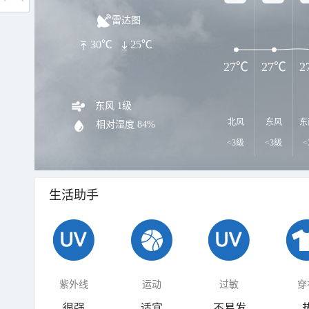
雷达图
30℃
25℃
27℃
27℃
2
东风 1级
北风
东风
东
相对湿度
84%
<3级
<3级
<
生活助手
紫外线
运动
过敏
穿
很强
适宜
不易发