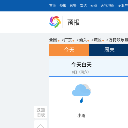
首页
预报
预警
雷达
云图
天气地图
专业产
预报
全国
>
广东
>
汕头
>
城区
>
方特欢乐世
今天
周末
今天白天
8日（周六）
小雨