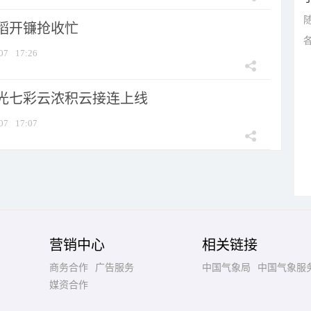
稻开镰抢收忙
07
17:26
光七彩云浓积云接连上线
07
17:07
营销中心
相关链接
商务合作
广告服务
中国气象局
中国气象服
媒资合作