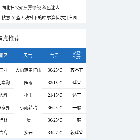
湖北神农架晨雾缭绕 秋色迷人
秋意浓 蓝天映衬下的哈尔滨伏尔加庄园
景点推荐
旅游
景区
天气
气温
指数
三亚
大雨转雷阵雨
30/25℃
较不宜
九寨沟
阵雨
32/18℃
适宜
大理
小雨
21/15℃
适宜
张家界
小雨转晴
36/25℃
一般
桂林
晴
36/25℃
一般
青岛
多云
34/27℃
较适宜