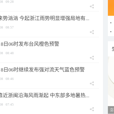
08
09:28
来势汹汹 今起浙江雨势明显增强局地有...
08
08:57
8日06时发布台风橙色预警
08
08:48
月8日06时继续发布强对流天气蓝色预警
08
08:46
靠近浙闽沿海风雨渐起 中东部多地暑热...
08
07:45
立