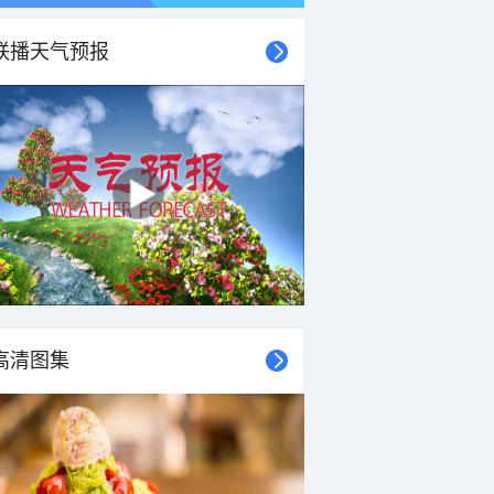
联播天气预报
21时
22时
23时
00时
01时
02时
03时
04时
高清图集