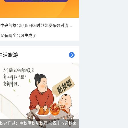
中央气象台8月8日06时继续发布强对流天气蓝色预警
又有两个台风生成了
生活旅游
秋这样过：啃秋晒秋贴秋膘 庆祝丰收迎秋来