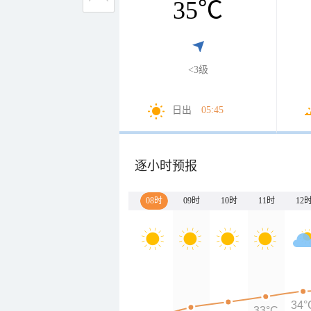
35
℃
<3级
日出
05:45
逐小时预报
08时
09时
10时
11时
12
34°
33°C