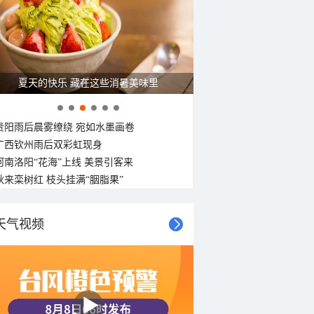
30°C
30°C
30°C
30°C
29°C
29°C
29°C
29°C
西南风
西南风
西风
西风
西风
西北风
西北风
西北风
<3级
<3级
<3级
<3级
<3级
<3级
<3级
<3级
夏天的快乐 藏在这些消暑美味里
贵阳雨后晨雾缭绕 宛如水墨画卷
广西钦州雨后双彩虹现身
河南洛阳“花海”上线 美景引客来
秋来栾树红 枝头挂满“胭脂果”
天气视频