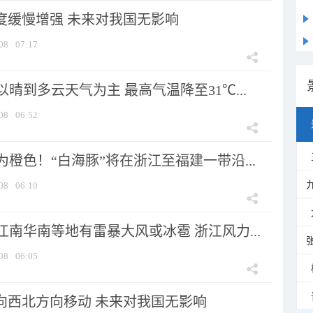
强度缓慢增强 未来对我国无影响
08
07:17
晴到多云天气为主 最高气温降至31℃...
08
06:52
橙色！“白海豚”将在浙江至福建一带沿...
08
06:10
南华南等地有雷暴大风或冰雹 浙江风力...
08
06:05
将向西北方向移动 未来对我国无影响