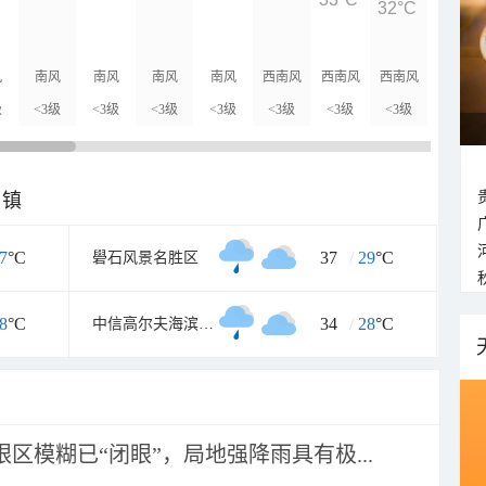
32°C
31°C
风
南风
南风
南风
南风
西南风
西南风
西南风
西南风
级
<3级
<3级
<3级
<3级
<3级
<3级
<3级
<3级
乡镇
7
°C
37
/
29
°C
礐石风景名胜区
8
°C
34
/
28
°C
中信高尔夫海滨度假村
眼区模糊已“闭眼”，局地强降雨具有极...