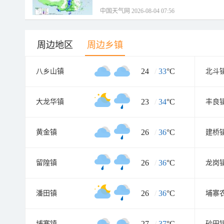
中国天气网 2026-08-04 07:56
周边地区
周边乡镇
24
/
33
°C
八乡山镇
北斗
23
/
34
°C
大龙华镇
丰良
26
/
36
°C
黄金镇
建桥
26
/
36
°C
留隍镇
龙岗
26
/
36
°C
潘田镇
埔寨
27
/
37
°C
埔寨镇
砂田