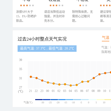
涂擦SPF大于
请适当降低运动
除特殊体质，无
建议穿
15、PA+防晒护
强度，并及时补
需担心过敏问
裤等清
肤品。
充水分。
题。
装。
气温
过去24小时整点天气实况
气温：
最高气温: 37.3℃ , 最低气温: 28.2℃
指离地
39
35
31
27
21
22
23
00
01
02
03
04
05
06
07
08
09
10
1
(℃)
气温(℃)
-30
-25
-20
-15
-10
-5
0
5
10