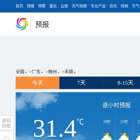
首页
预报
预警
雷达
云图
天气地图
专业产品
资讯
视频
节气
预报
全国
>
广东
>
梅州
>
丰顺
今天
7天
8-15天
逐小时预报
21:25
实况
31.4
℃
20时
21时
2