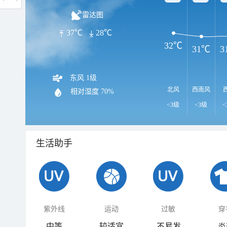
雷达图
37℃
28℃
32℃
31℃
3
东风 1级
北风
西南风
相对湿度
70%
<3级
<3级
<
生活助手
紫外线
运动
过敏
穿
中等
较适宜
不易发
炎