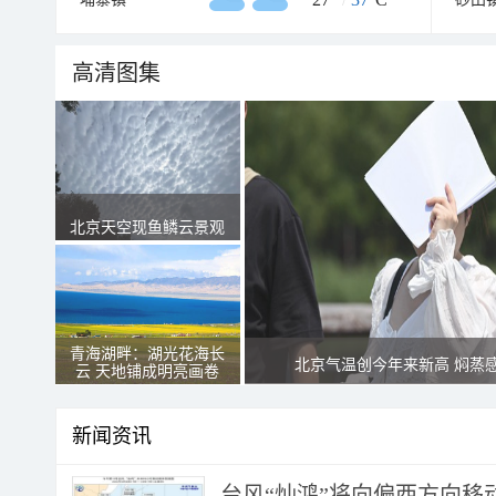
高清图集
北京天空现鱼鳞云景观
青海湖畔：湖光花海长
北京气温创今年来新高 焖蒸
云 天地铺成明亮画卷
新闻资讯
台风“灿鸿”将向偏西方向移