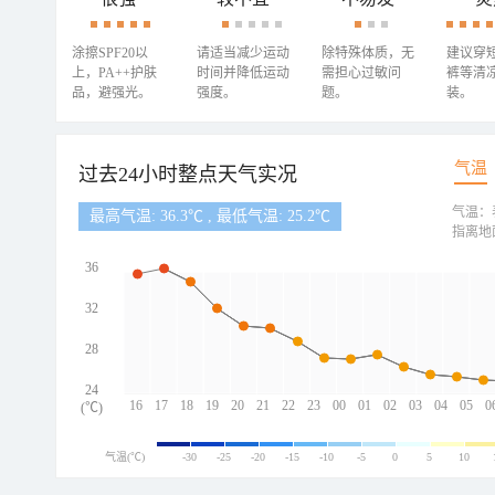
涂擦SPF20以
请适当减少运动
除特殊体质，无
建议穿
上，PA++护肤
时间并降低运动
需担心过敏问
裤等清
品，避强光。
强度。
题。
装。
气温
过去24小时整点天气实况
气温：
最高气温: 36.3℃ , 最低气温: 25.2℃
指离地
36
32
28
24
16
17
18
19
20
21
22
23
00
01
02
03
04
05
0
(℃)
气温(℃)
-30
-25
-20
-15
-10
-5
0
5
10