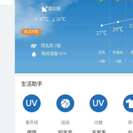
雷达图
37℃
26℃
3
29℃
高温预警
27℃
西北风 2级
北风
东南风
相对湿度
61%
<3级
<3级
<
生活助手
紫外线
运动
过敏
穿
很强
较不宜
不易发
炎