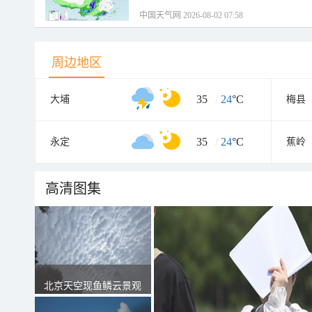
中国天气网 2026-08-02 07:58
周边地区
35
/
24
°C
大埔
梅县
35
/
24
°C
永定
蕉岭
高清图集
北京天空现鱼鳞云景观