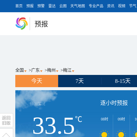
首页
预报
预警
雷达
云图
天气地图
专业产品
资讯
视频
节气
预报
全国
>
广东
>
梅州
>
梅江
今天
7天
8-15天
逐小时预报
16:20
实况
33.5
℃
08时
09时
1