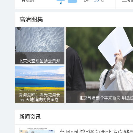
高清图集
北京天空现鱼鳞云景观
青海湖畔：湖光花海长
北京气温创今年来新高 焖蒸
云 天地铺成明亮画卷
新闻资讯
台风“灿鸿”将向西北方向移