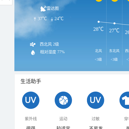
雷达图
37℃
24℃
28℃
27℃
2
西北风 2级
北风
东北风
西
相对湿度
77%
<3级
<3级
<
生活助手
紫外线
运动
过敏
穿
很强
较适宜
不易发