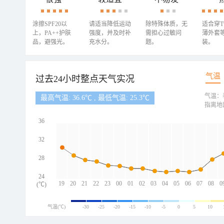
涂擦SPF20以
请适当降低运动
除特殊体质，无
适合穿
上，PA++护肤
强度，并及时补
需担心过敏问
薄外套
品，避强光。
充水分。
题。
装。
气温
过去24小时整点天气实况
气温：
最高气温: 36.6℃ , 最低气温: 25.3℃
指离地
36
32
28
24
19
20
21
22
23
00
01
02
03
04
05
06
07
08
0
(℃)
气温(℃)
-30
-25
-20
-15
-10
-5
0
5
10