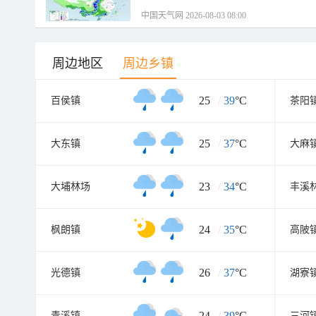
中国天气网 2026-08-03 08:00
周边地区
周边乡镇
25
/
39
°C
百侯镇
茶阳
25
/
37
°C
大东镇
大麻
23
/
34
°C
大埔林场
丰溪
24
/
35
°C
枫朗镇
高陂
26
/
37
°C
光德镇
湖寮
24
/
39
°C
青溪镇
三河