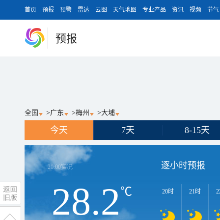
首页
预报
预警
雷达
云图
天气地图
专业产品
资讯
视频
节气
预报
全国
>
广东
>
梅州
>
大埔
今天
7天
8-15天
逐小时预报
20:00
实况
28.2
℃
20时
21时
2