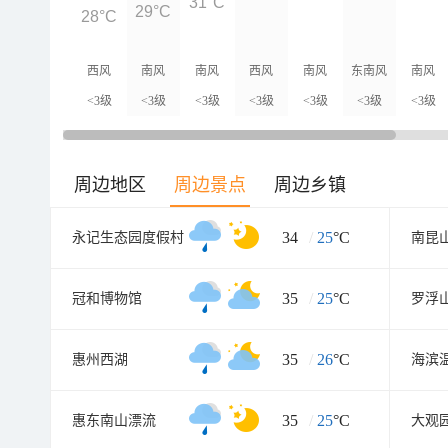
31°C
29°C
28°C
西风
南风
南风
西风
南风
东南风
南风
<3级
<3级
<3级
<3级
<3级
<3级
<3级
周边地区
周边景点
周边乡镇
34
/
25
°C
永记生态园度假村
南昆
35
/
25
°C
冠和博物馆
罗浮
35
/
26
°C
惠州西湖
35
/
25
°C
惠东南山漂流
大观