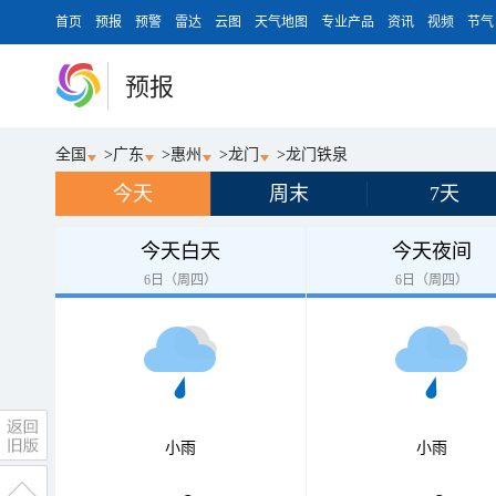
首页
预报
预警
雷达
云图
天气地图
专业产品
资讯
视频
节气
预报
全国
>
广东
>
惠州
>
龙门
>
龙门铁泉
今天
周末
7天
今天白天
今天夜间
6日（周四）
6日（周四）
小雨
小雨