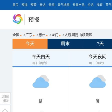
首页
预报
预警
雷达
云图
天气地图
专业产品
资讯
视频
节气
预报
全国
>
广东
>
惠州
>
龙门
>
大观园昆山峡景区
今天
周末
7天
今天白天
今天夜间
8日（周六）
8日（周六）
阴
阴