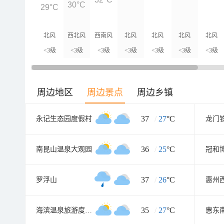
30°C
29°C
北风
西北风
西南风
北风
北风
北风
北风
<3级
<3级
<3级
<3级
<3级
<3级
<3级
周边地区
周边景点
周边乡镇
37
/
27
°C
永记生态园度假村
龙门
36
/
25
°C
南昆山温泉大观园
冠和
37
/
26
°C
罗浮山
惠州
35
/
27
°C
海滨温泉旅游度假区
惠东