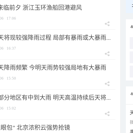
”来临前夕 浙江玉环渔船回港避风
06
17:06
将现较强降雨过程 局部有暴雨或大暴雨...
06
16:37
天降雨频繁 今明天雨势较强局地有大暴雨
06
15:50
分地区有中到大雨 明天高温持续后天将...
06
15:02
拨
显眼包” 北京浓积云强势抢镜