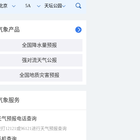
北京
5A
天坛公园
气象产品
全国降水量预报
强对流天气公报
全国地质灾害预报
气象服务
天气预报电话查询
打12121或96121进行天气预报查询
手机查询