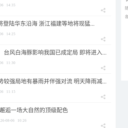
06
14:35
将登陆华东沿海 浙江福建等地将现猛...
06
14:25
台风白海豚影响我国已成定局 即将进入...
06
11:30
较强局地有暴雨并伴强对流 明天降雨减...
06
11:15
 邂逅一场大自然的顶级配色
26-08-06
10:26