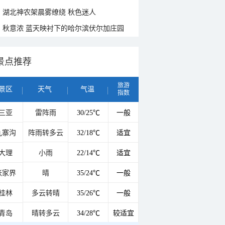
湖北神农架晨雾缭绕 秋色迷人
秋意浓 蓝天映衬下的哈尔滨伏尔加庄园
景点推荐
旅游
景区
天气
气温
指数
三亚
雷阵雨
30/25℃
一般
九寨沟
阵雨转多云
32/18℃
适宜
大理
小雨
22/14℃
适宜
张家界
晴
35/24℃
一般
桂林
多云转晴
35/26℃
一般
青岛
晴转多云
34/28℃
较适宜