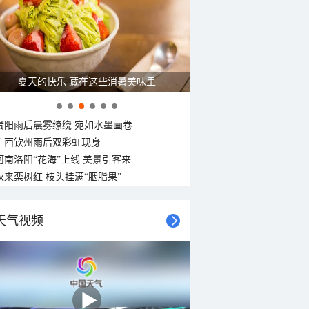
32°C
31°C
31°C
31°C
30°C
30°C
30°C
30°C
南风
西风
西北风
西北风
西北风
西北风
西北风
西北风
<3级
<3级
<3级
<3级
<3级
<3级
<3级
<3级
夏天的快乐 藏在这些消暑美味里
贵阳雨后晨雾缭绕 宛如水墨画卷
广西钦州雨后双彩虹现身
河南洛阳“花海”上线 美景引客来
秋来栾树红 枝头挂满“胭脂果”
天气视频