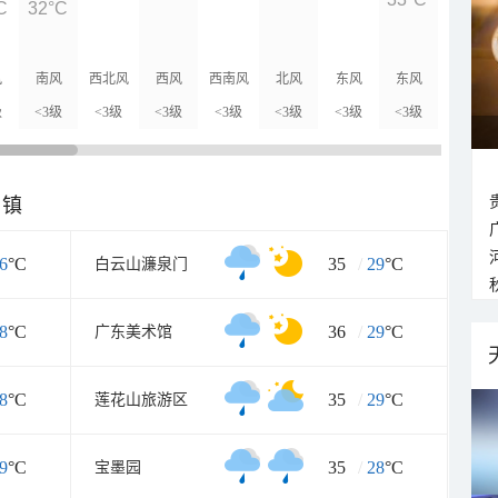
C
32°C
风
南风
西北风
西风
西南风
北风
东风
东风
北风
级
<3级
<3级
<3级
<3级
<3级
<3级
<3级
<3级
乡镇
6
°C
35
/
29
°C
白云山濂泉门
8
°C
36
/
29
°C
广东美术馆
8
°C
35
/
29
°C
莲花山旅游区
9
°C
35
/
28
°C
宝墨园