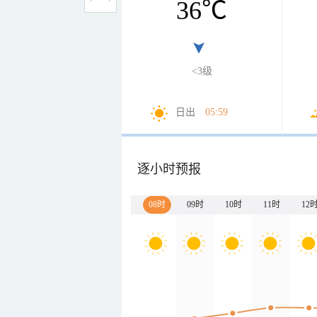
36
℃
<3级
日出
05:59
逐小时预报
08时
09时
10时
11时
12