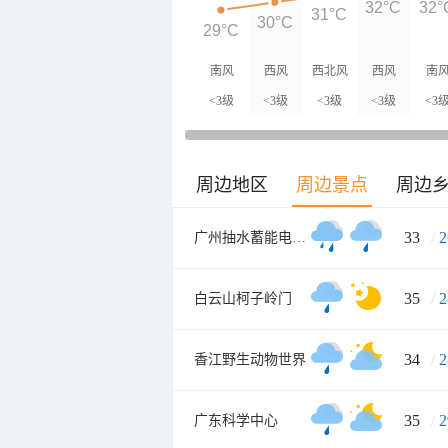
32°C
32°
31°C
30°C
29°C
南风
西风
西北风
西风
南
<3级
<3级
<3级
<3级
<3
周边地区
周边景点
周边
33
/
2
广州抽水蓄能电厂旅游度假区
35
/
2
白云山柯子岭门
34
/
2
香江野生动物世界
35
/
2
广东科学中心