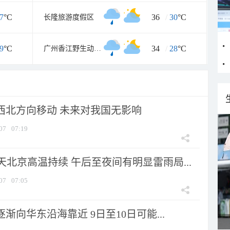
7
°C
36
/
30
°C
长隆旅游度假区
9
°C
34
/
28
°C
广州香江野生动物世界
向西北方向移动 未来对我国无影响
07
07:19
北京高温持续 午后至夜间有明显雷雨局...
07
07:05
逐渐向华东沿海靠近 9日至10日可能...