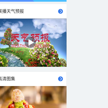
联播天气预报
21时
22时
23时
00时
01时
02时
03时
04时
高清图集