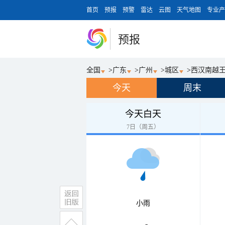
首页
预报
预警
雷达
云图
天气地图
专业产
预报
全国
>
广东
>
广州
>
城区
>
西汉南越
今天
周末
今天白天
7日（周五）
小雨