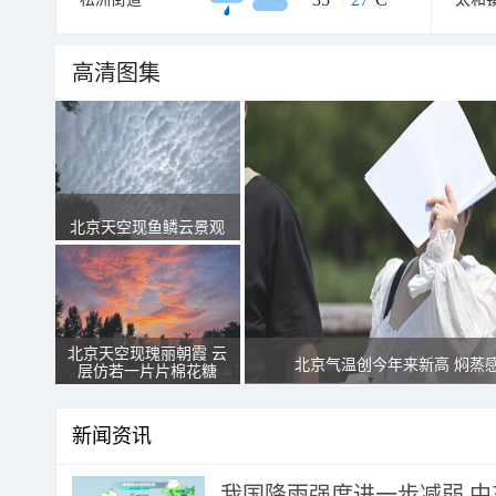
高清图集
北京天空现鱼鳞云景观
北京天空现瑰丽朝霞 云
北京气温创今年来新高 焖蒸
层仿若一片片棉花糖
新闻资讯
我国降雨强度进一步减弱 中