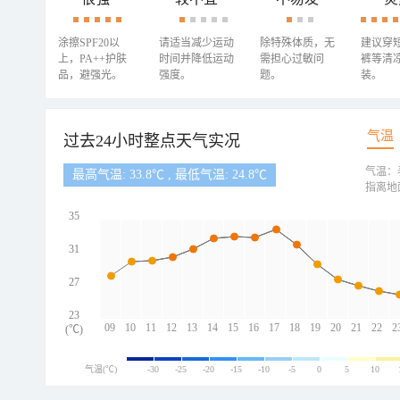
涂擦SPF20以
请适当减少运动
除特殊体质，无
建议穿
上，PA++护肤
时间并降低运动
需担心过敏问
裤等清
品，避强光。
强度。
题。
装。
气温
过去24小时整点天气实况
气温：
最高气温: 33.8℃ , 最低气温: 24.8℃
指离地
35
31
27
23
09
10
11
12
13
14
15
16
17
18
19
20
21
22
2
(℃)
气温(℃)
-30
-25
-20
-15
-10
-5
0
5
10