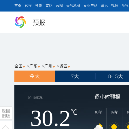
首页
预报
预警
雷达
云图
天气地图
专业产品
资讯
视频
节气
预报
全国
>
广东
>
广州
>
城区
今天
7天
8-15天
逐小时预报
09:10
实况
30.2
℃
08时
09时
1