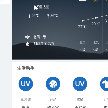
雷达图
26℃
36℃
3
29℃
27℃
北风 1级
北风
北风
相对湿度
72%
<3级
<3级
<
生活助手
紫外线
运动
过敏
穿
很强
较不宜
不易发
炎