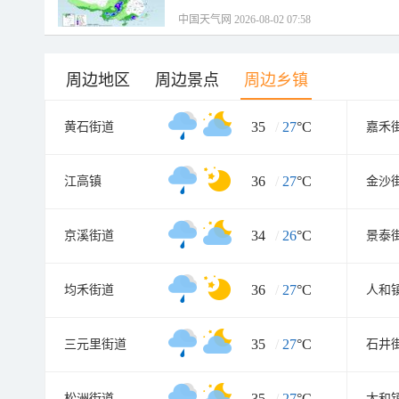
中国天气网 2026-08-02 07:58
周边地区
周边景点
周边乡镇
35
/
27
°C
黄石街道
嘉禾
36
/
27
°C
江高镇
金沙
34
/
26
°C
京溪街道
景泰
36
/
27
°C
均禾街道
人和
35
/
27
°C
三元里街道
石井
35
/
27
°C
松洲街道
太和