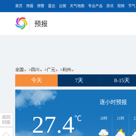
首页
预报
预警
雷达
云图
天气地图
专业产品
资讯
视频
节气
预报
全国
>
四川
>
广元
>
利州
今天
7天
8-15天
逐小时预报
21:45
实况
27.4
℃
20时
21时
2