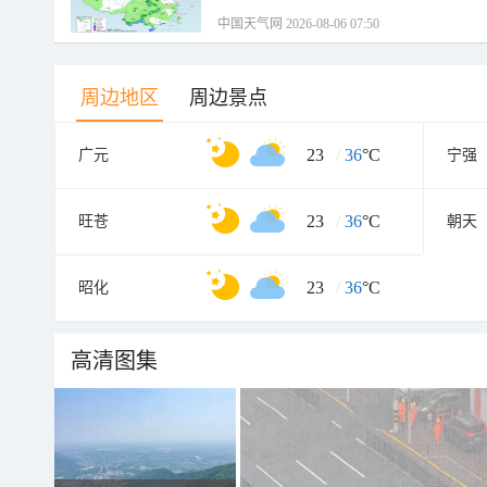
中国天气网 2026-08-06 07:50
周边地区
周边景点
23
/
36
°C
广元
宁强
23
/
36
°C
旺苍
朝天
23
/
36
°C
昭化
高清图集