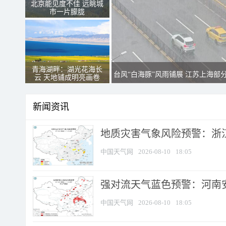
北京能见度不佳 远眺城
市一片朦胧
青海湖畔：湖光花海长
台风“白海豚”风雨铺展 江苏上海部
云 天地铺成明亮画卷
新闻资讯
地质灾害气象风险预警：浙江
中国天气网
2026-08-10
18:05
强对流天气蓝色预警：河南安徽
中国天气网
2026-08-10
18:05