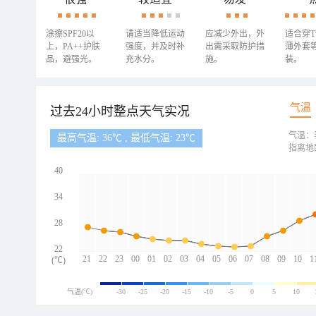
涂擦SPF20以
请适当降低运动
应减少外出，外
适合穿
上，PA++护肤
强度，并及时补
出需采取防护措
薄外套
品，避强光。
充水分。
施。
装。
气温
过去24小时整点天气实况
气温：
最高气温: 36℃ , 最低气温: 23℃
指离地
40
34
28
22
21
22
23
00
01
02
03
04
05
06
07
08
09
10
1
(℃)
气温(℃)
-30
-25
-20
-15
-10
-5
0
5
10