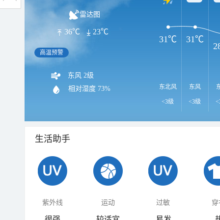
雷达图
36℃
23℃
31℃
31℃
2
高温预警
东风 2级
东北风
东风
相对湿度
73%
<3级
<3级
<
生活助手
紫外线
运动
过敏
穿
很强
较适宜
易发