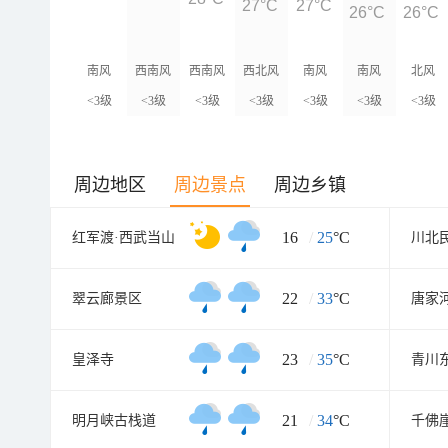
27°C
27°C
26°C
26°C
南风
西南风
西南风
西北风
南风
南风
北风
<3级
<3级
<3级
<3级
<3级
<3级
<3级
周边地区
周边景点
周边乡镇
16
/
25
°C
红军渡·西武当山
川北
22
/
33
°C
翠云廊景区
唐家
23
/
35
°C
皇泽寺
21
/
34
°C
明月峡古栈道
千佛