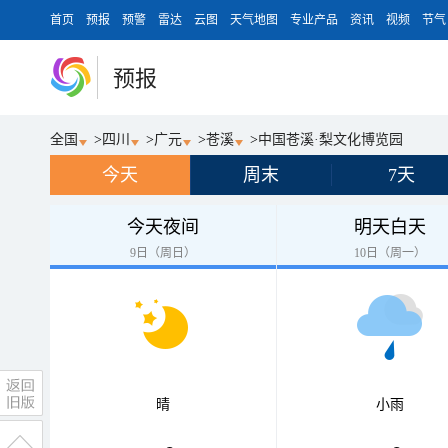
首页
预报
预警
雷达
云图
天气地图
专业产品
资讯
视频
节气
预报
全国
>
四川
>
广元
>
苍溪
>
中国苍溪·梨文化博览园
今天
周末
7天
今天夜间
明天白天
9日（周日）
10日（周一）
晴
小雨