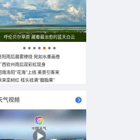
呼伦贝尔草原 藏着最治愈的蓝天白云
贵阳雨后晨雾缭绕 宛如水墨画卷
广西钦州雨后双彩虹现身
河南洛阳“花海”上线 美景引客来
秋来栾树红 枝头挂满“胭脂果”
天气视频