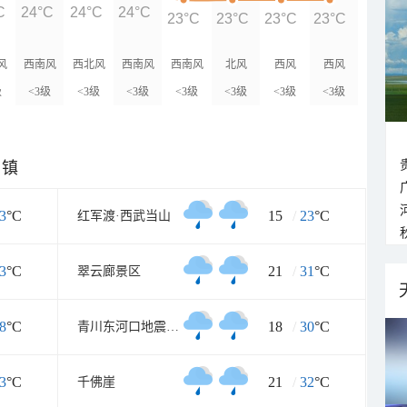
C
24°C
24°C
24°C
23°C
23°C
23°C
23°C
风
西南风
西北风
西南风
西南风
北风
西风
西风
级
<3级
<3级
<3级
<3级
<3级
<3级
<3级
乡镇
3
°C
15
/
23
°C
红军渡·西武当山
3
°C
21
/
31
°C
翠云廊景区
8
°C
18
/
30
°C
青川东河口地震遗址公园
3
°C
21
/
32
°C
千佛崖