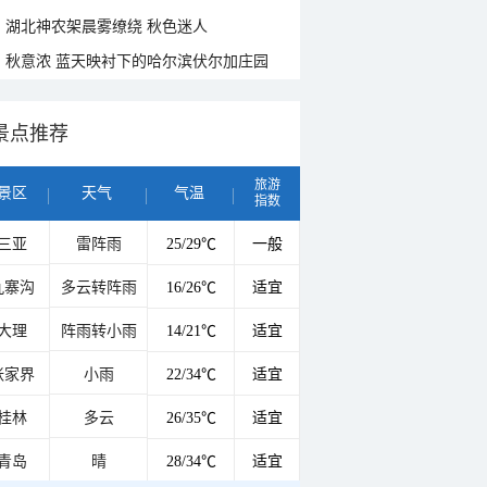
湖北神农架晨雾缭绕 秋色迷人
秋意浓 蓝天映衬下的哈尔滨伏尔加庄园
景点推荐
旅游
景区
天气
气温
指数
三亚
雷阵雨
25/29℃
一般
九寨沟
多云转阵雨
16/26℃
适宜
大理
阵雨转小雨
14/21℃
适宜
张家界
小雨
22/34℃
适宜
桂林
多云
26/35℃
适宜
青岛
晴
28/34℃
适宜