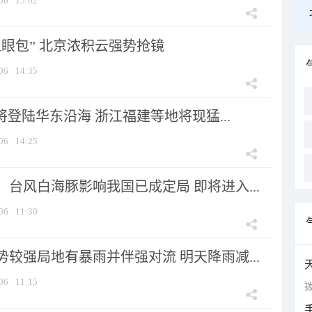
06
15:02
显眼包” 北京浓积云强势抢镜
06
14:35
将登陆华东沿海 浙江福建等地将现猛...
06
14:25
台风白海豚影响我国已成定局 即将进入...
06
11:30
较强局地有暴雨并伴强对流 明天降雨减...
06
11:15
拨