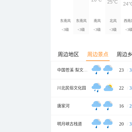
25°C
24°
东南风
东南风
南风
北风
西南
<3级
<3级
<3级
<3级
<3
周边地区
周边景点
周边
23
/
3
中国苍溪·梨文化博览园
22
/
3
川北民俗文化园
16
/
2
唐家河
20
/
3
明月峡古栈道