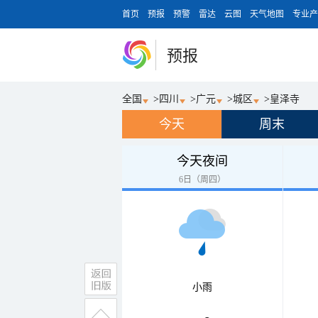
首页
预报
预警
雷达
云图
天气地图
专业产
预报
全国
>
四川
>
广元
>
城区
>
皇泽寺
今天
周末
今天夜间
6日（周四）
小雨