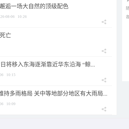
 邂逅一场大自然的顶级配色
26-08-06
10:26
人死亡
7日将移入东海逐渐靠近华东沿海 “鲸...
06
10:15
持多雨格局 关中等地部分地区有大雨局...
06
10:09