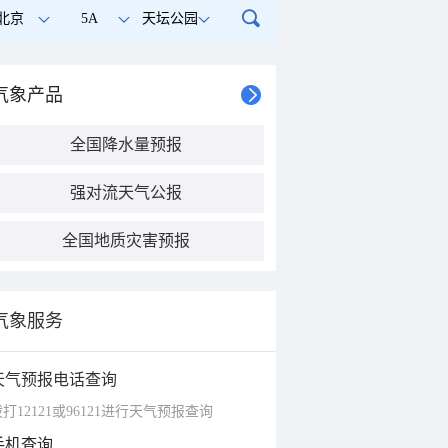
北京
5A
天坛公园
气象产品
全国降水量预报
强对流天气公报
全国地质灾害预报
气象服务
天气预报电话查询
打12121或96121进行天气预报查询
手机查询