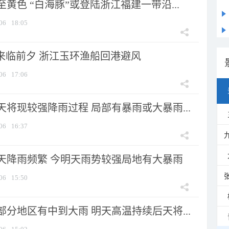
黄色 “白海豚”或登陆浙江福建一带沿...
06
18:05
”来临前夕 浙江玉环渔船回港避风
06
17:06
将现较强降雨过程 局部有暴雨或大暴雨...
06
16:37
天降雨频繁 今明天雨势较强局地有大暴雨
06
15:50
分地区有中到大雨 明天高温持续后天将...