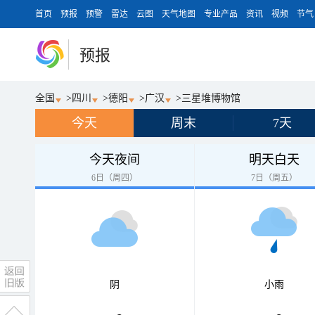
首页
预报
预警
雷达
云图
天气地图
专业产品
资讯
视频
节气
预报
全国
>
四川
>
德阳
>
广汉
>
三星堆博物馆
今天
周末
7天
今天夜间
明天白天
6日（周四）
7日（周五）
阴
小雨