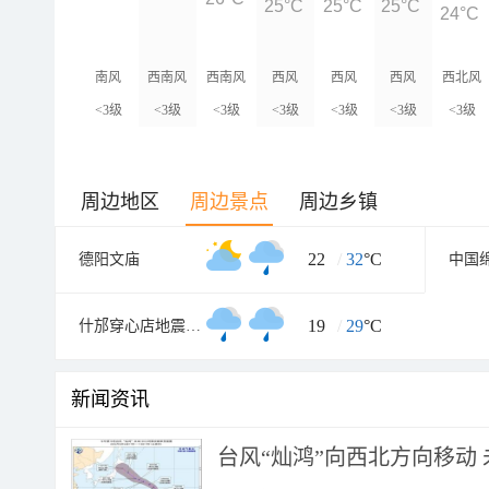
25°C
25°C
25°C
24°C
南风
西南风
西南风
西风
西风
西风
西北风
<3级
<3级
<3级
<3级
<3级
<3级
<3级
周边地区
周边景点
周边乡镇
22
/
32
°C
德阳文庙
中国
19
/
29
°C
什邡穿心店地震遗址
新闻资讯
台风“灿鸿”向西北方向移动