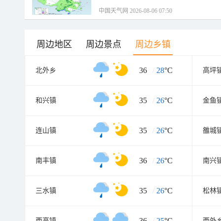
中国天气网 2026-08-06 07:50
周边地区
周边景点
周边乡镇
36
/
28
°C
北外乡
高坪
35
/
26
°C
和兴镇
金鱼
35
/
26
°C
连山镇
雒城
36
/
26
°C
南丰镇
南兴
35
/
26
°C
三水镇
松林
36
/
25
°C
西高镇
西外