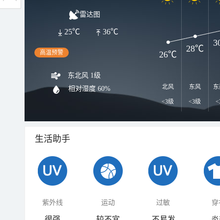
雷达图
25℃
36℃
3
28℃
高温预警
26℃
东北风 1级
北风
东风
东
相对湿度
60%
<3级
<3级
<
生活助手
紫外线
运动
过敏
穿
很强
较不宜
不易发
炎