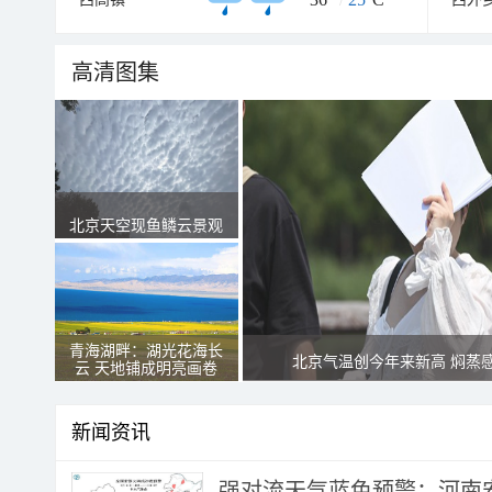
高清图集
北京天空现鱼鳞云景观
青海湖畔：湖光花海长
北京气温创今年来新高 焖蒸
云 天地铺成明亮画卷
新闻资讯
强对流天气蓝色预警：河南安徽