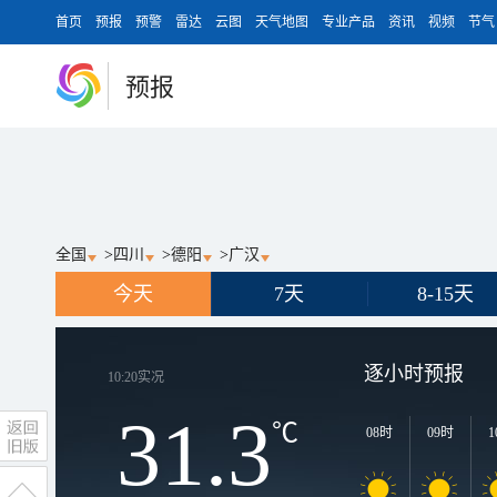
首页
预报
预警
雷达
云图
天气地图
专业产品
资讯
视频
节气
预报
全国
>
四川
>
德阳
>
广汉
今天
7天
8-15天
逐小时预报
10:20
实况
31.3
℃
08时
09时
1