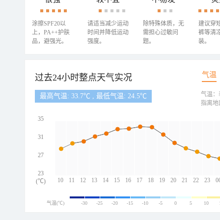
涂擦SPF20以
请适当减少运动
除特殊体质，无
建议穿
上，PA++护肤
时间并降低运动
需担心过敏问
裤等清
品，避强光。
强度。
题。
装。
气温
过去24小时整点天气实况
气温：
最高气温: 33.7℃ , 最低气温: 24.5℃
指离地
35
31
27
23
10
11
12
13
14
15
16
17
18
19
20
21
22
23
0
(℃)
气温(℃)
-30
-25
-20
-15
-10
-5
0
5
10