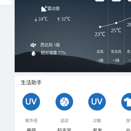
雷达图
24℃
32℃
2
25℃
23℃
西北风 1级
北风
东北风
东
相对湿度
77%
<3级
<3级
<
生活助手
紫外线
运动
过敏
穿
最弱
较不宜
易发
炎