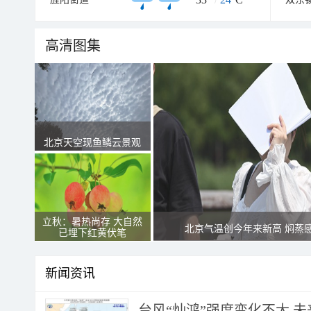
高清图集
北京天空现鱼鳞云景观
立秋：暑热尚存 大自然
北京气温创今年来新高 焖蒸
已埋下红黄伏笔
新闻资讯
台风“灿鸿”强度变化不大 