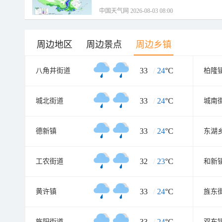
中国天气网 2026-08-03 08:00
周边地区
周边景点
周边乡镇
33
/
24
°C
八角井街道
柏隆
33
/
24
°C
城北街道
城南
33
/
24
°C
德新镇
东湖
32
/
23
°C
工农街道
和新
33
/
24
°C
黄许镇
旌东
33
/
24
°C
旌阳街道
双东