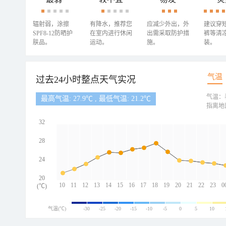
辐射弱，涂擦
有降水，推荐您
应减少外出，外
建议穿
SPF8-12防晒护
在室内进行休闲
出需采取防护措
裤等清
肤品。
运动。
施。
装。
气温
过去24小时整点天气实况
气温：
最高气温: 27.9℃ , 最低气温: 21.2℃
指离地
32
28
24
20
10
11
12
13
14
15
16
17
18
19
20
21
22
23
0
(℃)
气温(℃)
-30
-25
-20
-15
-10
-5
0
5
10