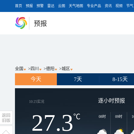
首页
预报
预警
雷达
云图
天气地图
专业产品
资讯
视频
节气
预报
全国
>
四川
>
德阳
>
城区
今天
7天
8-15天
逐小时预报
10:25
实况
27.3
℃
08时
09时
1