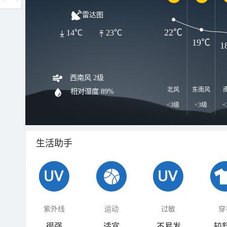
雷达图
22℃
14℃
23℃
19℃
1
西南风 2级
北风
东南风
相对湿度
89%
<3级
<3级
<
生活助手
紫外线
运动
过敏
穿
很强
适宜
不易发
较