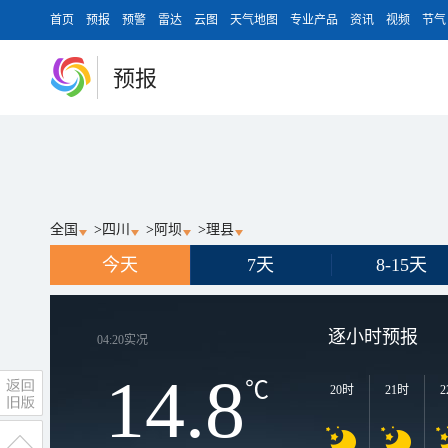
首页
预报
预警
雷达
云图
天气地图
专业产品
资讯
视频
节气
预报
全国
>
四川
>
阿坝
>
理县
今天
7天
8-15天
逐小时预报
04:20
实况
14.8
℃
20时
21时
2