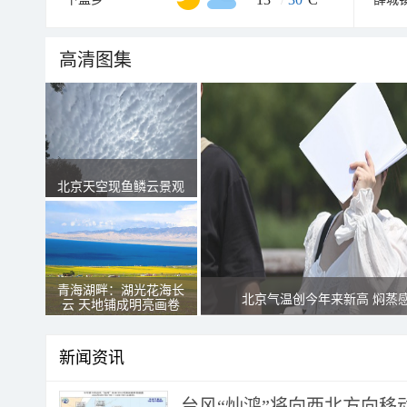
高清图集
北京天空现鱼鳞云景观
青海湖畔：湖光花海长
北京气温创今年来新高 焖蒸
云 天地铺成明亮画卷
新闻资讯
台风“灿鸿”将向西北方向移