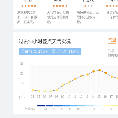
涂擦SPF20以
天气较好，尽情
除特殊体质，无
建议穿
上，PA++护肤
感受运动的快乐
需担心过敏问
牛仔裤
品，避强光。
吧。
题。
气温
过去24小时整点天气实况
气温：
最高气温: 27.5℃ , 最低气温: 14.6℃
指离地
31
25
19
13
04
05
06
07
08
09
10
11
12
13
14
15
16
17
1
(℃)
气温(℃)
-30
-25
-20
-15
-10
-5
0
5
10