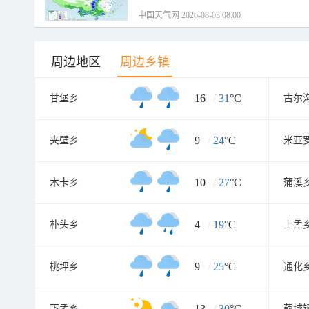
中国天气网 2026-08-03 08:00
周边地区
周边乡镇
16
/
31
°C
甘堡乡
古尔
9
/
24
°C
夹壁乡
米亚
10
/
27
°C
木卡乡
蒲溪
4
/
19
°C
朴头乡
上孟
9
/
25
°C
桃坪乡
通化
13
/
30
°C
下孟乡
薛城