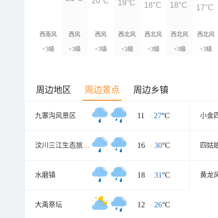
20°C
19°C
18°C
18°C
17°C
西南风
西风
西风
西北风
西北风
西北风
西北风
<3级
<3级
<3级
<3级
<3级
<3级
<3级
周边地区
周边景点
周边乡镇
11
/
27
°C
九寨沟风景区
16
/
30
°C
汶川三江生态旅游区
四姑
18
/
31
°C
水磨镇
黄龙
12
/
26
°C
大禹祭坛