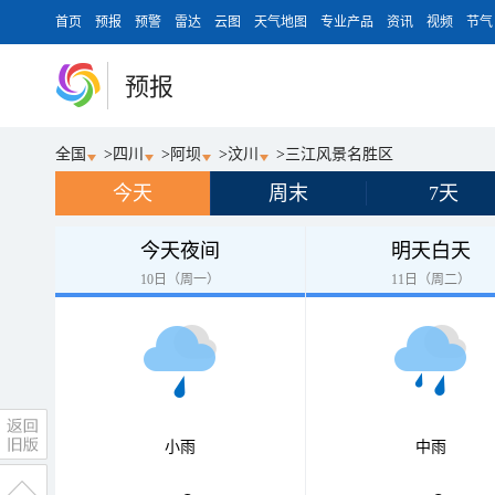
首页
预报
预警
雷达
云图
天气地图
专业产品
资讯
视频
节气
预报
全国
>
四川
>
阿坝
>
汶川
>
三江风景名胜区
今天
周末
7天
今天夜间
明天白天
10日（周一）
11日（周二）
小雨
中雨