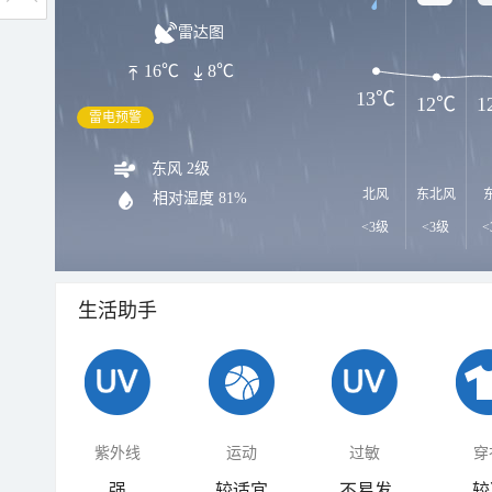
雷达图
16℃
8℃
13℃
12℃
1
雷电预警
东风 2级
北风
东北风
相对湿度
81%
<3级
<3级
<
生活助手
紫外线
运动
过敏
穿
强
较适宜
不易发
较