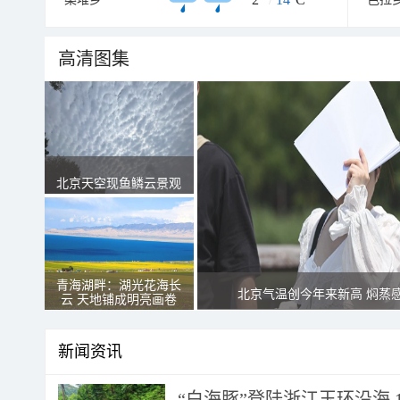
高清图集
北京天空现鱼鳞云景观
青海湖畔：湖光花海长
北京气温创今年来新高 焖蒸
云 天地铺成明亮画卷
新闻资讯
“白海豚”登陆浙江玉环沿海 