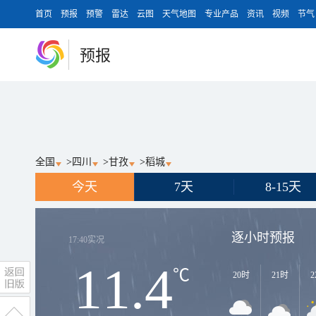
首页
预报
预警
雷达
云图
天气地图
专业产品
资讯
视频
节气
预报
全国
>
四川
>
甘孜
>
稻城
今天
7天
8-15天
逐小时预报
17:40
实况
11.4
℃
20时
21时
2