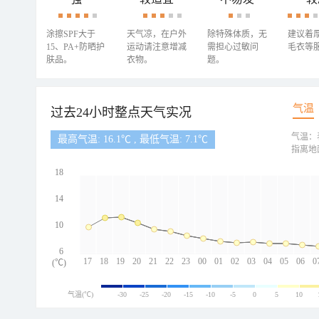
涂擦SPF大于
天气凉，在户外
除特殊体质，无
建议着
15、PA+防晒护
运动请注意增减
需担心过敏问
毛衣等
肤品。
衣物。
题。
气温
过去24小时整点天气实况
气温：
最高气温: 16.1℃ , 最低气温: 7.1℃
指离地
18
14
10
6
17
18
19
20
21
22
23
00
01
02
03
04
05
06
0
(℃)
气温(℃)
-30
-25
-20
-15
-10
-5
0
5
10