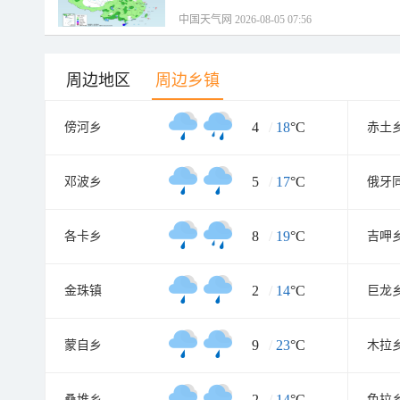
中国天气网 2026-08-05 07:56
周边地区
周边乡镇
4
/
18
°C
傍河乡
赤土
5
/
17
°C
邓波乡
俄牙
8
/
19
°C
各卡乡
吉呷
2
/
14
°C
金珠镇
巨龙
9
/
23
°C
蒙自乡
木拉
2
/
14
°C
桑堆乡
色拉