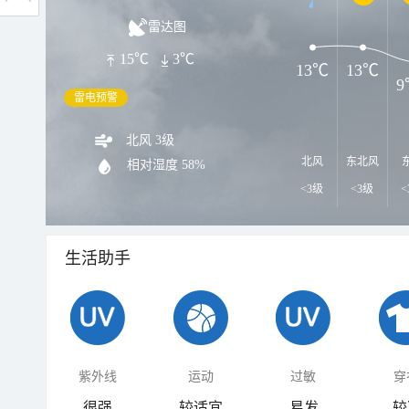
雷达图
15℃
3℃
13℃
13℃
9
雷电预警
北风 3级
北风
东北风
相对湿度
58%
<3级
<3级
<
生活助手
紫外线
运动
过敏
穿
很强
较适宜
易发
较