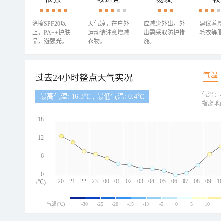
涂擦SPF20以
天气凉，在户外
应减少外出，外
建议着
上，PA++护肤
运动请注意增减
出需采取防护措
毛衣等
品，避强光。
衣物。
施。
气温
过去24小时整点天气实况
气温：
最高气温: 16.3℃ , 最低气温: 0.4℃
指离地
18
12
6
0
20
21
22
23
00
01
02
03
04
05
06
07
08
09
1
(℃)
气温(℃)
-30
-25
-20
-15
-10
-5
0
5
10