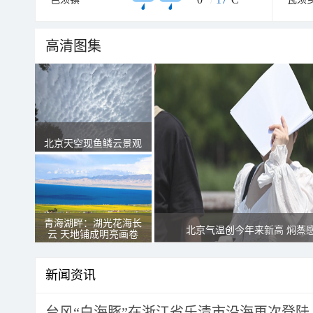
高清图集
北京天空现鱼鳞云景观
青海湖畔：湖光花海长
北京气温创今年来新高 焖蒸
云 天地铺成明亮画卷
新闻资讯
台风“白海豚”在浙江省乐清市沿海再次登陆