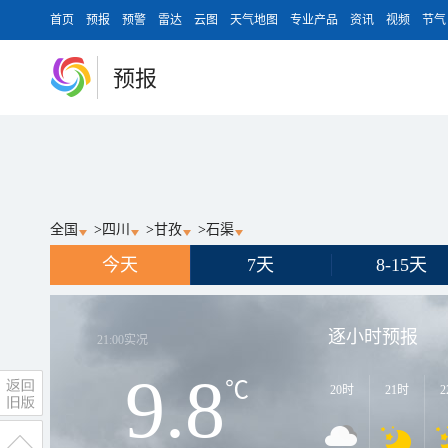
首页
预报
预警
雷达
云图
天气地图
专业产品
资讯
视频
节气
预报
全国
>
四川
>
甘孜
>
石渠
今天
7天
8-15天
逐小时预报
21:00
实况
9.8
℃
20时
21时
2