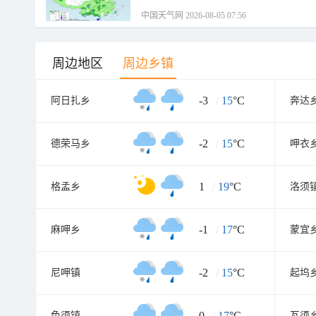
中国天气网 2026-08-05 07:56
周边地区
周边乡镇
-3
/
15
°C
阿日扎乡
奔达
-2
/
15
°C
德荣马乡
呷衣
1
/
19
°C
格孟乡
洛须
-1
/
17
°C
麻呷乡
蒙宜
-2
/
15
°C
尼呷镇
起坞
0
/
17
°C
色须镇
瓦须