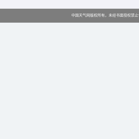
中国天气网版权所有，未经书面授权禁止使用 