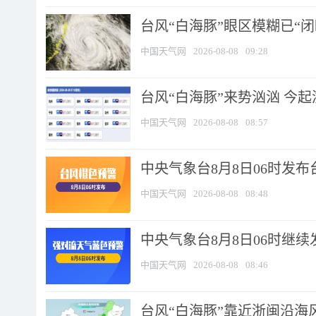
中国天气网
2026-08-08
10:05
台风橙色预警：“白海豚”将于
中国天气网
2026-08-08
10:05
台风“白海豚”进入我国24小时
中国天气网
2026-08-08
09:55
台风“白海豚”眼区模糊已“闭
中国天气网
2026-08-08
09:28
台风“白海豚”来势汹汹 今起
中国天气网
2026-08-08
08:57