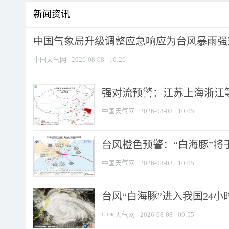
北京天空现鱼鳞云景观
青海湖畔：湖光花海长
北京气温创今年来新高 焖蒸
云 天地铺成明亮画卷
新闻资讯
中国气象局升级调整应急响应为台风暴雨强
中国天气网
2026-08-08
10:26
强对流预警：江苏上海浙江等地