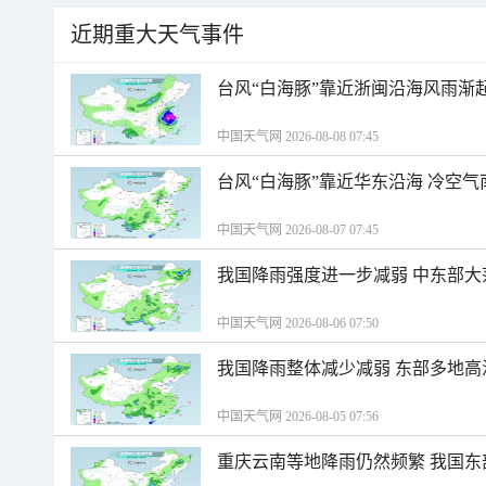
近期重大天气事件
台风“白海豚”靠近浙闽沿海风雨渐
中国天气网 2026-08-08 07:45
台风“白海豚”靠近华东沿海 冷空
中国天气网 2026-08-07 07:45
我国降雨强度进一步减弱 中东部大
中国天气网 2026-08-06 07:50
我国降雨整体减少减弱 东部多地高
中国天气网 2026-08-05 07:56
重庆云南等地降雨仍然频繁 我国东