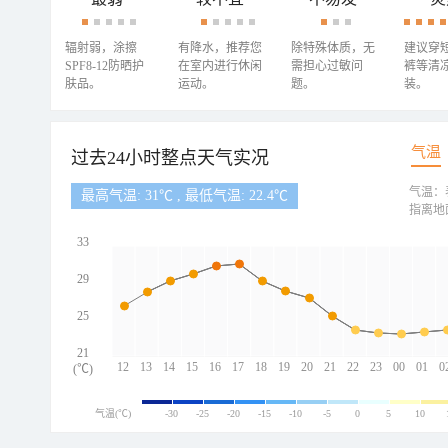
辐射弱，涂擦
有降水，推荐您
除特殊体质，无
建议穿
SPF8-12防晒护
在室内进行休闲
需担心过敏问
裤等清
肤品。
运动。
题。
装。
气温
过去24小时整点天气实况
气温：
最高气温: 31℃ , 最低气温: 22.4℃
指离地
33
29
25
21
12
13
14
15
16
17
18
19
20
21
22
23
00
01
0
(℃)
气温(℃)
-30
-25
-20
-15
-10
-5
0
5
10