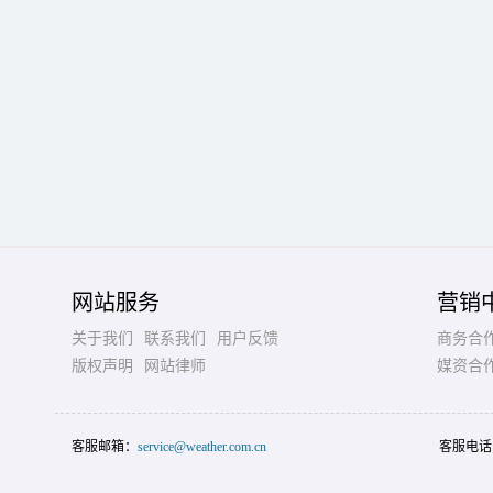
网站服务
营销
关于我们
联系我们
用户反馈
商务合
版权声明
网站律师
媒资合
客服邮箱：
service@weather.com.cn
客服电话