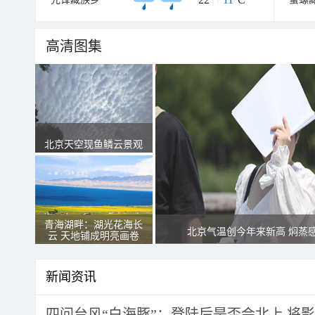
高清图集
北京天空现鱼鳞云景观
青海湖畔：湖光花海长
北京气温创今年来新高 焖蒸
云 天地铺成明亮画卷
新闻资讯
四问台风“白海豚”：登陆后是否会北上 将影响