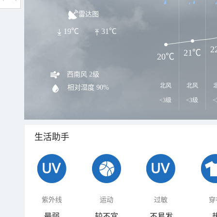
雷达图
19℃
31℃
2
21℃
20℃
西南风 2级
北风
北风
相对湿度
90%
<3级
<3级
<
生活助手
紫外线
运动
过敏
穿
最弱
较不宜
不易发