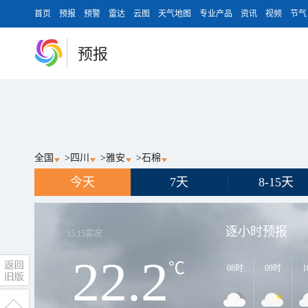
首页
预报
预警
雷达
云图
天气地图
专业产品
资讯
视频
节气
预报
全国
>
四川
>
雅安
>
石棉
今天
7天
8-15天
逐小时预报
15:15
实况
22.2
℃
08时
09时
1