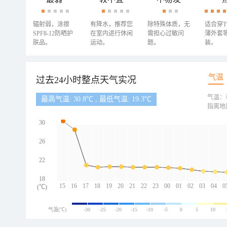
辐射弱，涂擦
有降水，推荐您
除特殊体质，无
适合穿
SPF8-12防晒护
在室内进行休闲
需担心过敏问
薄外套
肤品。
运动。
题。
装。
气温
过去24小时整点天气实况
气温：
最高气温: 30.8℃ , 最低气温: 19.3℃
指离地
30
26
22
18
15
16
17
18
19
20
21
22
23
00
01
02
03
04
0
(℃)
气温(℃)
-30
-25
-20
-15
-10
-5
0
5
10