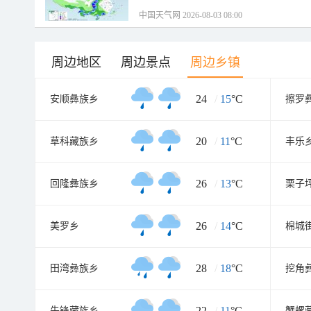
中国天气网 2026-08-03 08:00
周边地区
周边景点
周边乡镇
24
/
15
°C
安顺彝族乡
擦罗
20
/
11
°C
草科藏族乡
丰乐
26
/
13
°C
回隆彝族乡
栗子
26
/
14
°C
美罗乡
棉城
28
/
18
°C
田湾彝族乡
挖角
22
/
11
°C
先锋藏族乡
蟹螺