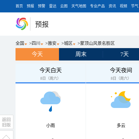
首页
预报
预警
雷达
云图
天气地图
专业产品
资讯
视频
节气
预报
全国
>
四川
>
雅安
>
城区
>
蒙顶山风景名胜区
今天
周末
7天
今天白天
今天夜间
8日（周六）
8日（周六）
小雨
多云