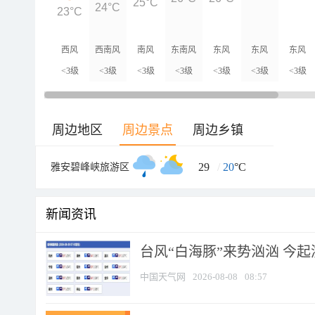
25°C
24°C
23°C
西风
西南风
南风
东南风
东风
东风
东风
<3级
<3级
<3级
<3级
<3级
<3级
<3级
周边地区
周边景点
周边乡镇
29
/
20
°C
雅安碧峰峡旅游区
新闻资讯
台风“白海豚”来势汹汹 今起
中国天气网
2026-08-08
08:57