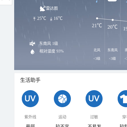
雷达图
25℃
16℃
21℃
20℃
1
东南风 1级
北风
东南风
相对湿度
93%
<3级
<3级
<
生活助手
紫外线
运动
过敏
穿
最弱
较不宜
不易发
较