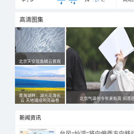
高清图集
北京天空现鱼鳞云景观
青海湖畔：湖光花海长
北京气温创今年来新高 焖蒸
云 天地铺成明亮画卷
新闻资讯
台风“灿鸿”将向偏西方向移