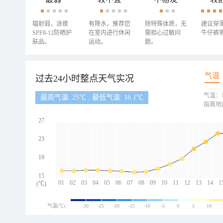
辐射弱，涂擦
有降水，推荐您
除特殊体质，无
建议穿
SPF8-12防晒护
在室内进行休闲
需担心过敏问
牛仔裤
肤品。
运动。
题。
气温
过去24小时整点天气实况
气温：
最高气温: 25℃ , 最低气温: 16.1℃
指离地
27
23
19
15
01
02
03
04
05
06
07
08
09
10
11
12
13
14
1
(℃)
气温(℃)
-30
-25
-20
-15
-10
-5
0
5
10