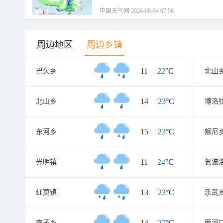
中国天气网 2026-08-04 07:56
周边地区
周边乡镇
11
/
22
°C
巴久乡
北山
14
/
23
°C
北山乡
博洛
15
/
23
°C
东河乡
额尼
11
/
24
°C
光明镇
贺波
13
/
23
°C
红莫镇
乐武
14
/
27
°C
李子乡
两河