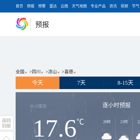
首页
预报
预警
雷达
云图
天气地图
专业产品
资讯
视频
节气
预报
全国
>
四川
>
凉山
>
喜德
今天
7天
8-15天
逐小时预报
01:15
实况
17.6
℃
20时
21时
2