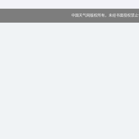
中国天气网版权所有，未经书面授权禁止使用 