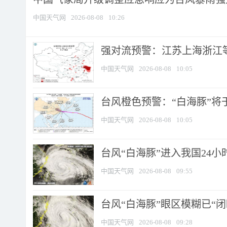
中国天气网
2026-08-08
10:26
强对流预警：江苏上海浙江等地
中国天气网
2026-08-08
10:05
台风橙色预警：“白海豚”将于
中国天气网
2026-08-08
10:05
台风“白海豚”进入我国24小时
中国天气网
2026-08-08
09:55
台风“白海豚”眼区模糊已“闭
中国天气网
2026-08-08
09:28