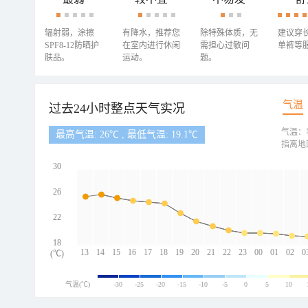
辐射弱，涂擦
有降水，推荐您
除特殊体质，无
建议穿
SPF8-12防晒护
在室内进行休闲
需担心过敏问
单裤等
肤品。
运动。
题。
气温
过去24小时整点天气实况
气温：
最高气温: 26℃ , 最低气温: 19.1℃
指离地
30
26
22
18
13
14
15
16
17
18
19
20
21
22
23
00
01
02
0
(℃)
气温(℃)
-30
-25
-20
-15
-10
-5
0
5
10