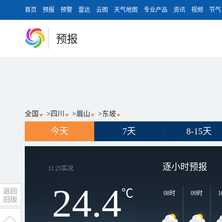
首页
预报
预警
雷达
云图
天气地图
专业产品
资讯
视频
节气
预报
全国
>
四川
>
眉山
>
东坡
今天
7天
8-15天
逐小时预报
11:25
实况
24.4
℃
08时
09时
1