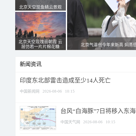
北京天空现鱼鳞云景观
北京天空现瑰丽朝霞 云
北京气温创今年来新高 焖蒸
层仿若一片片棉花糖
新闻资讯
印度东北部雷击造成至少14人死亡
中国新闻网
2026-08-06
10:15
台风“白海豚”7日将移入东海逐
中国天气网
2026-08-06
10:15