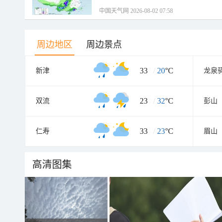
中国天气网 2026-08-02 07:58
周边地区
周边景点
33
/
20
°C
新津
龙泉
23
/
32
°C
双流
彭山
33
/
23
°C
仁寿
眉山
高清图集