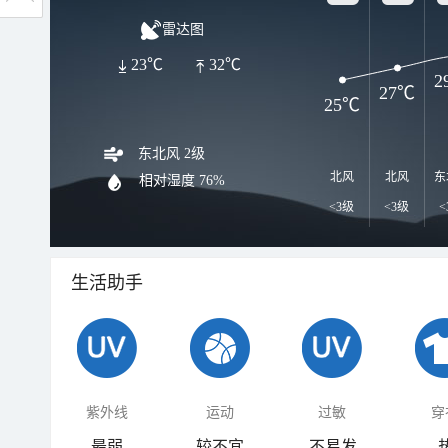
雷达图
23℃
32℃
2
27℃
25℃
东北风 2级
北风
北风
东
相对湿度
76%
<3级
<3级
<
生活助手
紫外线
运动
过敏
穿
最弱
较不宜
不易发