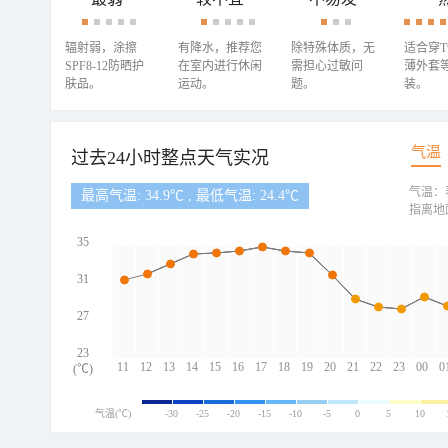
辐射弱，涂擦
有降水，推荐您
除特殊体质，无
适合穿
SPF8-12防晒护
在室内进行休闲
需担心过敏问
薄外套
肤品。
运动。
题。
装。
气温
过去24小时整点天气实况
气温：
最高气温: 34.9℃ , 最低气温: 24.4℃
指离地
35
31
27
23
11
12
13
14
15
16
17
18
19
20
21
22
23
00
0
(℃)
气温(℃)
-30
-25
-20
-15
-10
-5
0
5
10