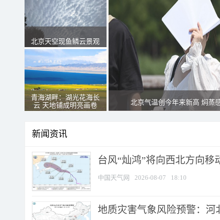
北京天空现鱼鳞云景观
青海湖畔：湖光花海长
北京气温创今年来新高 焖蒸
云 天地铺成明亮画卷
新闻资讯
台风“灿鸿”将向西北方向移
中国天气网
2026-08-07
18:10
地质灾害气象风险预警：河北