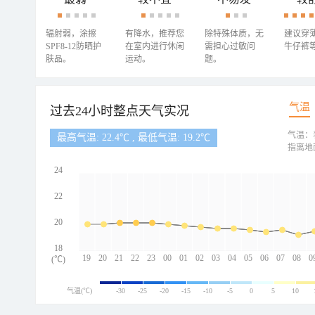
辐射弱，涂擦
有降水，推荐您
除特殊体质，无
建议穿
SPF8-12防晒护
在室内进行休闲
需担心过敏问
牛仔裤
肤品。
运动。
题。
气温
过去24小时整点天气实况
气温：
最高气温: 22.4℃ , 最低气温: 19.2℃
指离地
24
22
20
18
19
20
21
22
23
00
01
02
03
04
05
06
07
08
0
(℃)
气温(℃)
-30
-25
-20
-15
-10
-5
0
5
10