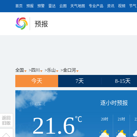
首页
预报
预警
雷达
云图
天气地图
专业产品
资讯
视频
节气
预报
全国
>
四川
>
乐山
>
金口河
今天
7天
8-15天
逐小时预报
19:45
实况
21.6
℃
20时
21时
2