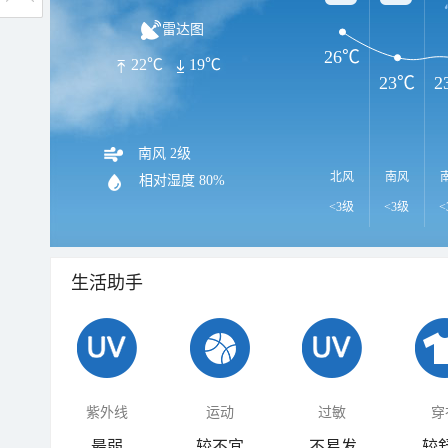
雷达图
26℃
22℃
19℃
23℃
2
南风 2级
北风
南风
相对湿度
80%
<3级
<3级
<
生活助手
紫外线
运动
过敏
穿
最弱
较不宜
不易发
较