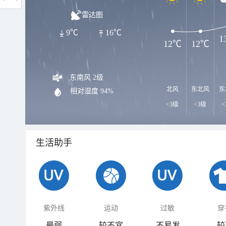
雷达图
9℃
16℃
1
12℃
12℃
东南风 2级
北风
东北风
东
相对湿度
94%
<3级
<3级
<
生活助手
紫外线
运动
过敏
穿
最弱
较不宜
不易发
较