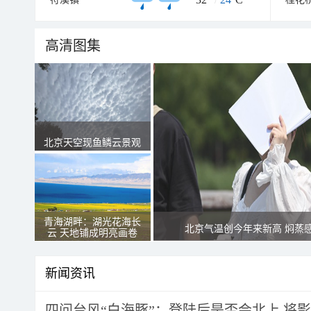
高清图集
北京天空现鱼鳞云景观
青海湖畔：湖光花海长
北京气温创今年来新高 焖蒸
云 天地铺成明亮画卷
新闻资讯
四问台风“白海豚”：登陆后是否会北上 将影响