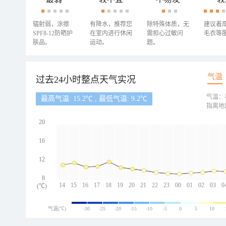
辐射弱，涂擦
有降水，推荐您
除特殊体质，无
建议着
SPF8-12防晒护
在室内进行休闲
需担心过敏问
毛衣等
肤品。
运动。
题。
气温
过去24小时整点天气实况
气温：
最高气温: 15.2℃ , 最低气温: 9.2℃
指离地
20
16
12
8
14
15
16
17
18
19
20
21
22
23
00
01
02
03
0
(℃)
气温(℃)
-30
-25
-20
-15
-10
-5
0
5
10