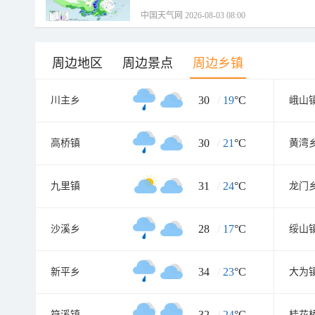
中国天气网 2026-08-03 08:00
周边地区
周边景点
周边乡镇
30
/
19
°C
川主乡
峨山
30
/
21
°C
高桥镇
黄湾
31
/
24
°C
九里镇
龙门
28
/
17
°C
沙溪乡
绥山
34
/
23
°C
新平乡
大为
32
/
24
°C
符溪镇
桂花