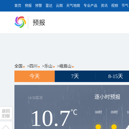
首页
预报
预警
雷达
云图
天气地图
专业产品
资讯
视频
节气
预报
全国
>
四川
>
乐山
>
峨眉山
今天
7天
8-15天
逐小时预报
14:50
实况
10.7
℃
08时
09时
1