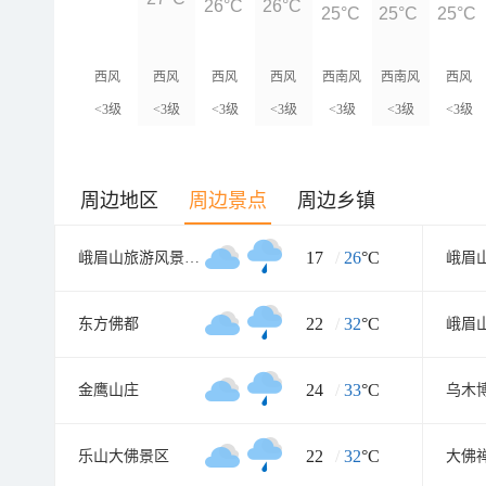
26°C
26°C
25°C
25°C
25°C
西风
西风
西风
西风
西南风
西南风
西风
<3级
<3级
<3级
<3级
<3级
<3级
<3级
周边地区
周边景点
周边乡镇
17
/
26
°C
峨眉山旅游风景区零公里入口
22
/
32
°C
东方佛都
24
/
33
°C
金鹰山庄
乌木
22
/
32
°C
乐山大佛景区
大佛