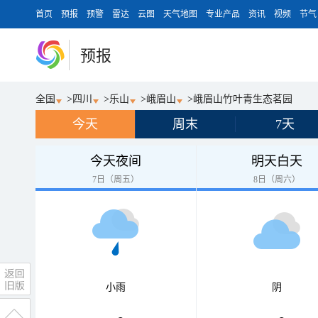
首页
预报
预警
雷达
云图
天气地图
专业产品
资讯
视频
节气
预报
全国
>
四川
>
乐山
>
峨眉山
>
峨眉山竹叶青生态茗园
今天
周末
7天
今天夜间
明天白天
7日（周五）
8日（周六）
小雨
阴