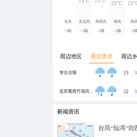
23°C
23°C
22°C
22°
东风
东北风
西南风
南风
南
<3级
<3级
<3级
<3级
<3
周边地区
周边景点
周边
23
/
3
李庄古镇
22
/
3
宜宾蜀南竹海风景名胜区
新闻资讯
台风“灿鸿”