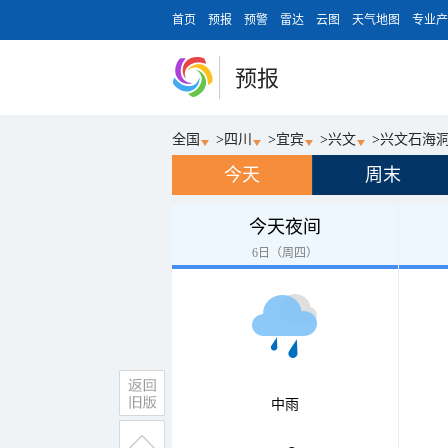
首页
预报
预警
雷达
云图
天气地图
专业产
预报
全国
>
四川
>
宜宾
>
兴文
>
兴文石海
今天
周末
今天夜间
6日（周四）
中雨