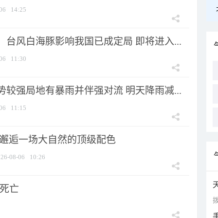
06
14:25
台风白海豚影响我国已成定局 即将进入...
06
11:30
较强局地有暴雨并伴强对流 明天降雨减...
06
11:15
 邂逅一场大自然的顶级配色
26-08-06
10:26
人死亡
拨