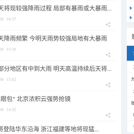
将现较强降雨过程 局部有暴雨或大暴雨...
06
16:37
天降雨频繁 今明天雨势较强局地有大暴雨
06
15:50
分地区有中到大雨 明天高温持续后天将...
06
15:02
显眼包” 北京浓积云强势抢镜
06
14:35
将登陆华东沿海 浙江福建等地将现猛...