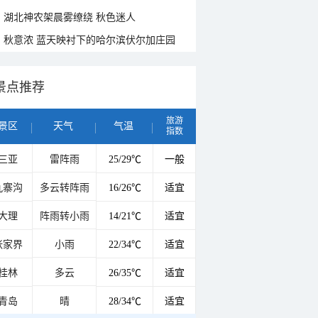
湖北神农架晨雾缭绕 秋色迷人
秋意浓 蓝天映衬下的哈尔滨伏尔加庄园
景点推荐
旅游
景区
天气
气温
指数
三亚
雷阵雨
25/29℃
一般
九寨沟
多云转阵雨
16/26℃
适宜
大理
阵雨转小雨
14/21℃
适宜
张家界
小雨
22/34℃
适宜
桂林
多云
26/35℃
适宜
青岛
晴
28/34℃
适宜