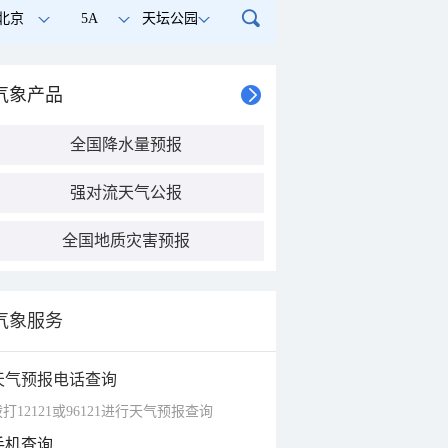
北京
5A
天坛公园
气象产品
全国降水量预报
强对流天气公报
全国地质灾害预报
气象服务
天气预报电话查询
打12121或96121进行天气预报查询
手机查询