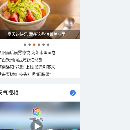
夏天的快乐 藏在这些消暑美味里
贵阳雨后晨雾缭绕 宛如水墨画卷
广西钦州雨后双彩虹现身
河南洛阳“花海”上线 美景引客来
秋来栾树红 枝头挂满“胭脂果”
天气视频