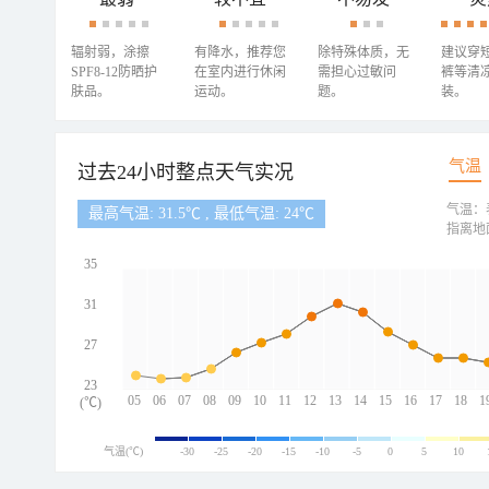
辐射弱，涂擦
有降水，推荐您
除特殊体质，无
建议穿
SPF8-12防晒护
在室内进行休闲
需担心过敏问
裤等清
肤品。
运动。
题。
装。
气温
过去24小时整点天气实况
气温：
最高气温: 31.5℃ , 最低气温: 24℃
指离地
35
31
27
23
05
06
07
08
09
10
11
12
13
14
15
16
17
18
1
(℃)
气温(℃)
-30
-25
-20
-15
-10
-5
0
5
10