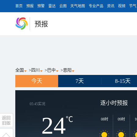
首页
预报
预警
雷达
云图
天气地图
专业产品
资讯
视频
节气
预报
全国
>
四川
>
巴中
>
恩阳
今天
7天
8-15天
逐小时预报
05:45
实况
24
℃
08时
09时
1