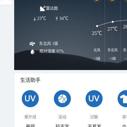
雷达图
23℃
34℃
2
27℃
25℃
东北风 1级
北风
东北风
东
相对湿度
97%
<3级
<3级
<
生活助手
紫外线
运动
过敏
穿
最弱
较不宜
不易发
炎