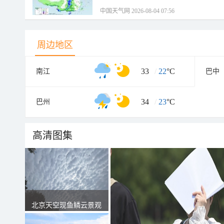
中国天气网 2026-08-04 07:56
周边地区
33
/
22
°C
南江
巴中
34
/
23
°C
巴州
高清图集
北京天空现鱼鳞云景观