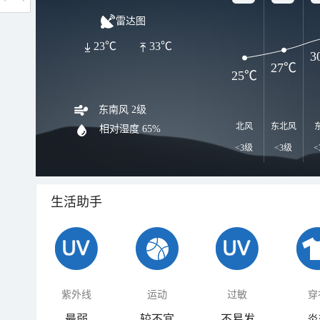
雷达图
23℃
33℃
3
27℃
25℃
东南风 2级
北风
东北风
相对湿度
65%
<3级
<3级
<
生活助手
紫外线
运动
过敏
穿
最弱
较不宜
不易发
炎