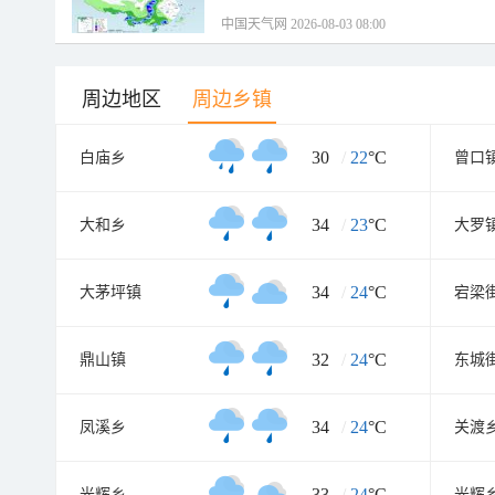
中国天气网 2026-08-03 08:00
周边地区
周边乡镇
30
/
22
°C
白庙乡
曾口
34
/
23
°C
大和乡
大罗
34
/
24
°C
大茅坪镇
宕梁
32
/
24
°C
鼎山镇
东城
34
/
24
°C
凤溪乡
关渡
33
/
24
°C
光辉乡
光辉