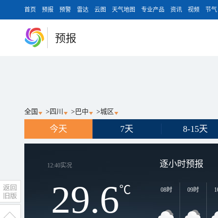
首页
预报
预警
雷达
云图
天气地图
专业产品
资讯
视频
节气
预报
全国
>
四川
>
巴中
>
城区
今天
7天
8-15天
逐小时预报
12:40
实况
29.6
℃
08时
09时
1