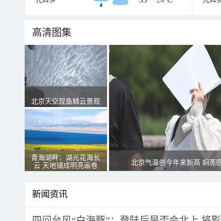
高清图集
北京天空现鱼鳞云景观
青海湖畔：湖光花海长
北京气温创今年来新高 焖蒸
云 天地铺成明亮画卷
新闻资讯
四问台风“白海豚”：登陆后是否会北上 将影响