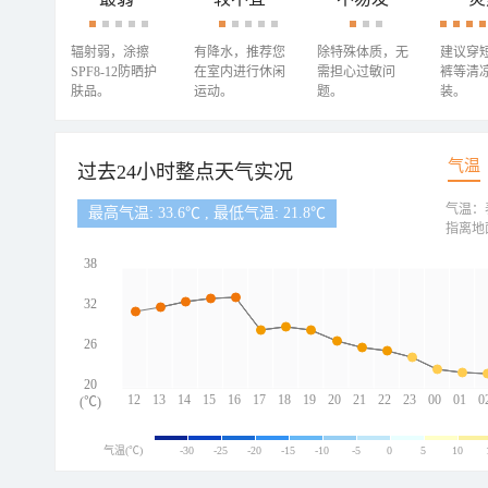
辐射弱，涂擦
有降水，推荐您
除特殊体质，无
建议穿
SPF8-12防晒护
在室内进行休闲
需担心过敏问
裤等清
肤品。
运动。
题。
装。
气温
过去24小时整点天气实况
气温：
最高气温: 33.6℃ , 最低气温: 21.8℃
指离地
38
32
26
20
12
13
14
15
16
17
18
19
20
21
22
23
00
01
0
(℃)
气温(℃)
-30
-25
-20
-15
-10
-5
0
5
10