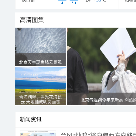
高清图集
北京天空现鱼鳞云景观
青海湖畔：湖光花海长
北京气温创今年来新高 焖蒸
云 天地铺成明亮画卷
新闻资讯
台风“灿鸿”将向偏西方向移