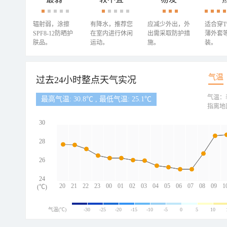
辐射弱，涂擦
有降水，推荐您
应减少外出，外
适合穿
SPF8-12防晒护
在室内进行休闲
出需采取防护措
薄外套
肤品。
运动。
施。
装。
气温
过去24小时整点天气实况
气温：
最高气温: 30.8℃ , 最低气温: 25.1℃
指离地
30
28
26
24
20
21
22
23
00
01
02
03
04
05
06
07
08
09
1
(℃)
气温(℃)
-30
-25
-20
-15
-10
-5
0
5
10