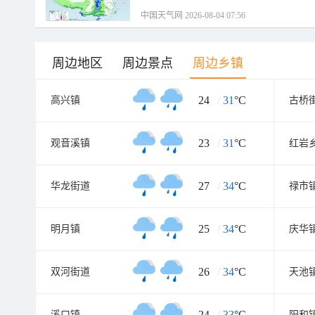
中国天气网 2026-08-04 07:56
周边地区
周边景点
周边乡镇
24
/
31
°C
高兴镇
古桥
23
/
31
°C
观音溪镇
红岩
27
/
34
°C
华龙街道
禄市
25
/
34
°C
明月镇
庆华
26
/
34
°C
双河街道
天池
24
/
33
°C
溪口镇
阳和