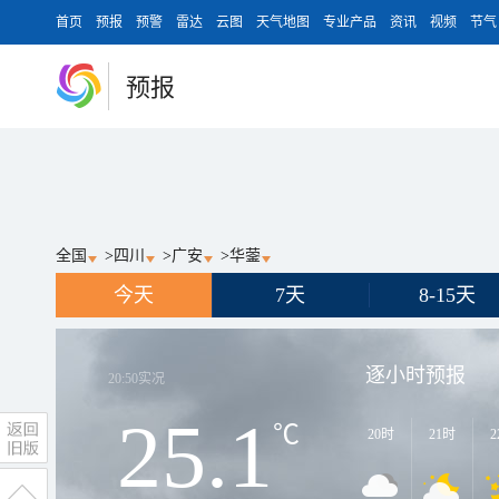
首页
预报
预警
雷达
云图
天气地图
专业产品
资讯
视频
节气
预报
全国
>
四川
>
广安
>
华蓥
今天
7天
8-15天
逐小时预报
20:50
实况
25.1
℃
20时
21时
2