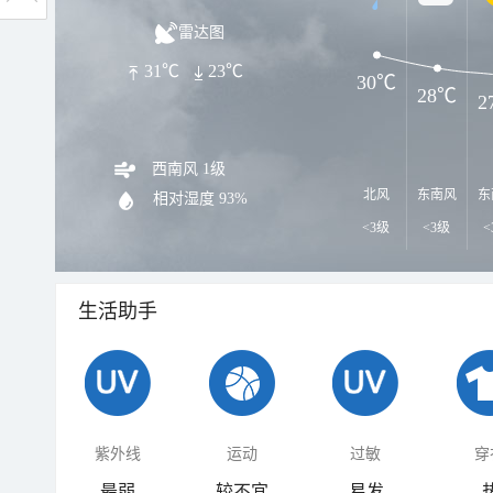
雷达图
31℃
23℃
30℃
28℃
2
西南风 1级
北风
东南风
东
相对湿度
93%
<3级
<3级
<
生活助手
紫外线
运动
过敏
穿
最弱
较不宜
易发