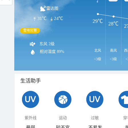
雷达图
31℃
24℃
29℃
28℃
2
雷电预警
东风 2级
北风
南风
西
相对湿度
89%
<3级
<3级
<
生活助手
紫外线
运动
过敏
穿
最弱
较不宜
不易发