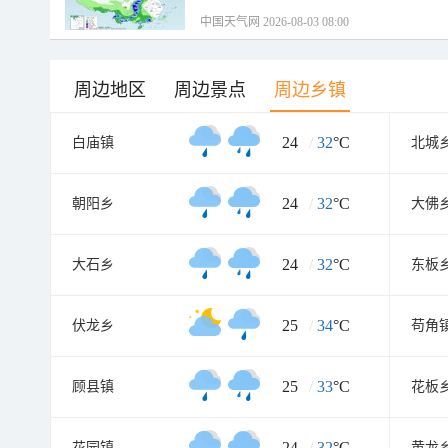
中国天气网 2026-08-03 08:00
周边地区
周边景点
周边乡镇
24
/
32
°C
白庙镇
北城
24
/
32
°C
朝阳乡
大佛
24
/
32
°C
大石乡
东板
25
/
34
°C
伏龙乡
苟角
25
/
33
°C
顾县镇
花板
24
/
32
°C
花园镇
黄龙