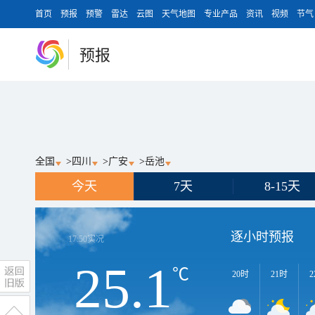
首页
预报
预警
雷达
云图
天气地图
专业产品
资讯
视频
节气
预报
全国
>
四川
>
广安
>
岳池
今天
7天
8-15天
逐小时预报
17:50
实况
25.1
℃
20时
21时
2