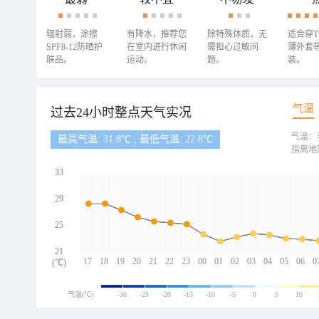
辐射弱，涂擦
有降水，推荐您
除特殊体质，无
适合穿
SPF8-12防晒护
在室内进行休闲
需担心过敏问
薄外套
肤品。
运动。
题。
装。
气温
过去24小时整点天气实况
气温：
最高气温: 31.8℃ , 最低气温: 22.8℃
指离地
33
29
25
21
17
18
19
20
21
22
23
00
01
02
03
04
05
06
0
(℃)
气温(℃)
-30
-25
-20
-15
-10
-5
0
5
10