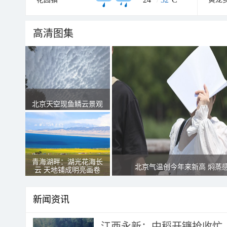
高清图集
北京天空现鱼鳞云景观
青海湖畔：湖光花海长
北京气温创今年来新高 焖蒸
云 天地铺成明亮画卷
新闻资讯
江西永新：中稻开镰抢收忙