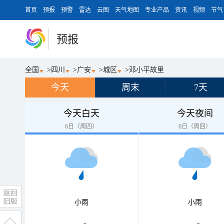
首页
预报
预警
雷达
云图
天气地图
专业产品
资讯
视频
节气
预报
全国
>
四川
>
广安
>
城区
>
邓小平故里
今天
周末
7天
今天白天
今天夜间
6日（周四）
6日（周四）
小雨
小雨