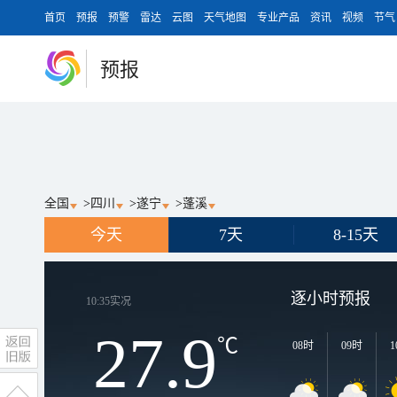
首页
预报
预警
雷达
云图
天气地图
专业产品
资讯
视频
节气
预报
全国
>
四川
>
遂宁
>
蓬溪
今天
7天
8-15天
逐小时预报
10:35
实况
27.9
℃
08时
09时
1