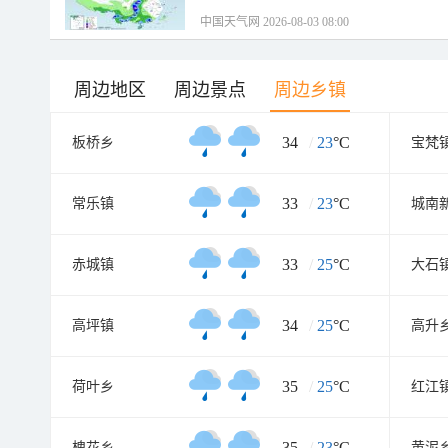
中国天气网 2026-08-03 08:00
周边地区
周边景点
周边乡镇
34
/
23
°C
板桥乡
宝梵
33
/
23
°C
常乐镇
城南
33
/
25
°C
赤城镇
大石
34
/
25
°C
高坪镇
高升
35
/
25
°C
荷叶乡
红江
35
/
23
°C
槐花乡
黄泥