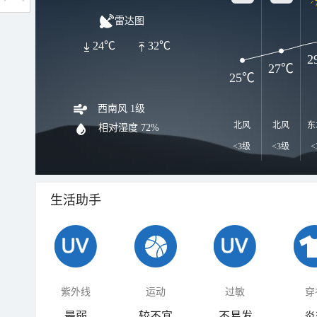
雷达图
24℃
32℃
2
27℃
25℃
西南风 1级
北风
北风
东
相对湿度
72%
<3级
<3级
<
生活助手
紫外线
运动
过敏
穿
最弱
较不宜
不易发
炎