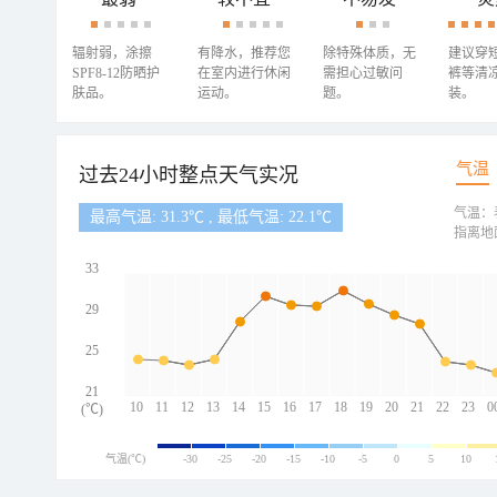
辐射弱，涂擦
有降水，推荐您
除特殊体质，无
建议穿
SPF8-12防晒护
在室内进行休闲
需担心过敏问
裤等清
肤品。
运动。
题。
装。
气温
过去24小时整点天气实况
气温：
最高气温: 31.3℃ , 最低气温: 22.1℃
指离地
33
29
25
21
10
11
12
13
14
15
16
17
18
19
20
21
22
23
0
(℃)
气温(℃)
-30
-25
-20
-15
-10
-5
0
5
10