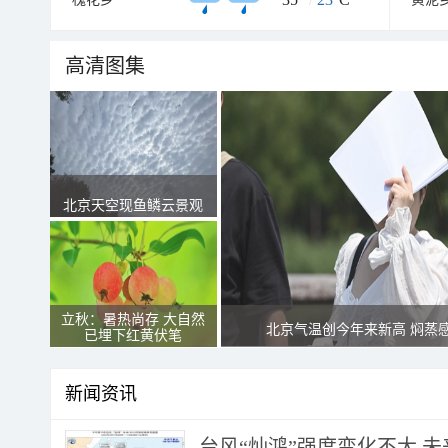
高清图集
北京天空现鱼鳞云景观
立秋：暑热尚存 大自然
北京气温创今年来新高 焖蒸
已埋下红黄伏笔
新闻资讯
台风“灿鸿”强度变化不大 