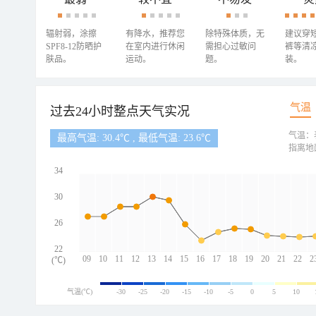
辐射弱，涂擦
有降水，推荐您
除特殊体质，无
建议穿
SPF8-12防晒护
在室内进行休闲
需担心过敏问
裤等清
肤品。
运动。
题。
装。
气温
过去24小时整点天气实况
气温：
最高气温: 30.4℃ , 最低气温: 23.6℃
指离地
34
30
26
22
09
10
11
12
13
14
15
16
17
18
19
20
21
22
2
(℃)
气温(℃)
-30
-25
-20
-15
-10
-5
0
5
10