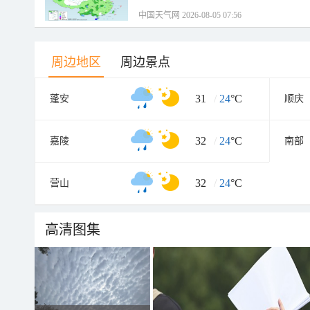
中国天气网 2026-08-05 07:56
周边地区
周边景点
31
/
24
°C
蓬安
顺庆
32
/
24
°C
嘉陵
南部
32
/
24
°C
营山
高清图集