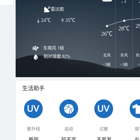
雷达图
24℃
35℃
2
28℃
26℃
东南风 1级
北风
东风
东
相对湿度
82%
<3级
<3级
<
生活助手
紫外线
运动
过敏
穿
最弱
较不宜
不易发
炎