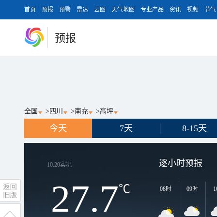
首页
预报
预警
雷达
云图
天气地图
专业产品
资讯
视频
节气
预报
全国
>
四川
>
南充
>
高坪
今天
7天
8-15天
逐小时预报
10:20
实况
27.7
℃
08时
09时
1