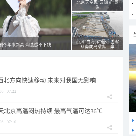
北京天空现“云隙光”景
象
台风“白海豚”逼近 游客
创今年来新高 焖蒸感不下线
从南麂岛撤离上岸
向西北方向快速移动 未来对我国无影响
06
07:22
天北京高温闷热持续 最高气温可达36℃
06
07:10