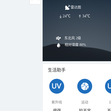
雷达图
24℃
34℃
东北风 2级
相对湿度
80%
生活助手
紫外线
运动
很强
较不宜
不