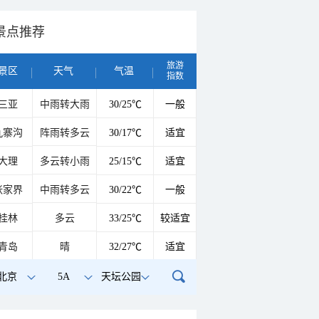
景点推荐
旅游
景区
天气
气温
指数
三亚
中雨转大雨
30/25℃
一般
九寨沟
阵雨转多云
30/17℃
适宜
大理
多云转小雨
25/15℃
适宜
张家界
中雨转多云
30/22℃
一般
桂林
多云
33/25℃
较适宜
青岛
晴
32/27℃
适宜
北京
5A
天坛公园