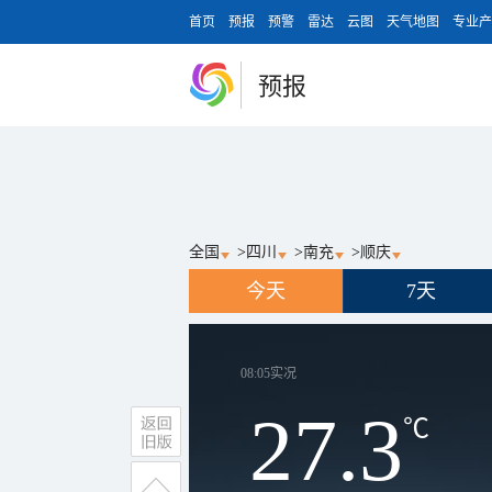
首页
预报
预警
雷达
云图
天气地图
专业产
预报
全国
>
四川
>
南充
>
顺庆
今天
7天
08:05
实况
27.3
℃