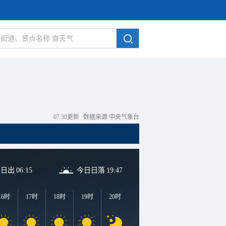
07:30更新
|
数据来源 中央气象台
日日出
06:15
今日日落
19:47
16时
17时
18时
19时
20时
21时
22时
23时
0