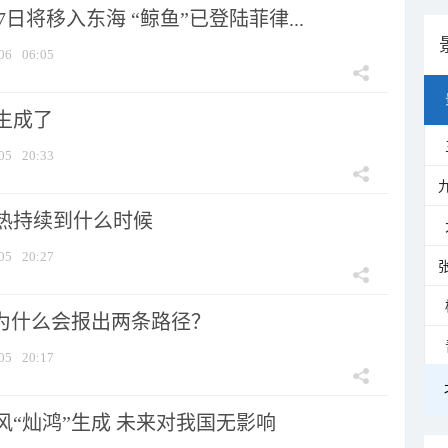
7日将移入东海 “鲸鱼”已登陆菲律...
06
06:05
生成了
05
20:33
热持续到什么时候
05
20:27
”为什么会报出两条路径？
05
20:17
风“灿鸿”生成 未来对我国无影响