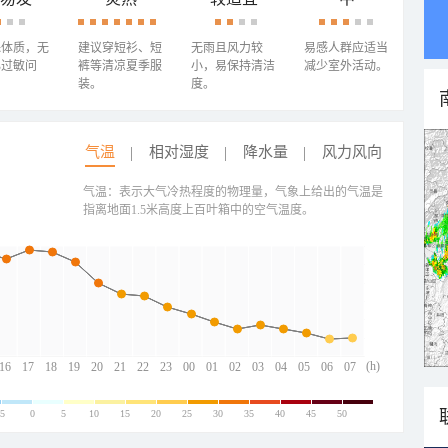
殊体质，无
建议穿短衫、短
无雨且风力较
易感人群应适当
心过敏问
裤等清凉夏季服
小，易保持清洁
减少室外活动。
装。
度。
气温
相对湿度
降水量
风力风向
气温：表示大气冷热程度的物理量，气象上给出的气温是
指离地面1.5米高度上百叶箱中的空气温度。
(h)
16
17
18
19
20
21
22
23
00
01
02
03
04
05
06
07
-5
0
5
10
15
20
25
30
35
40
45
50