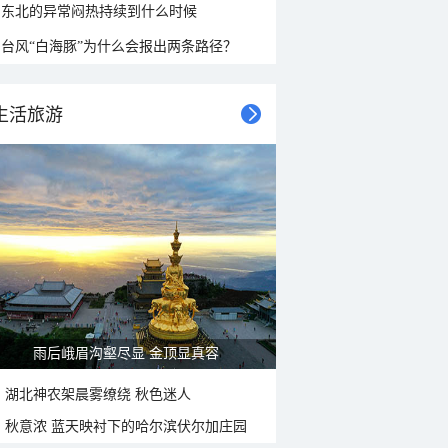
东北的异常闷热持续到什么时候
台风“白海豚”为什么会报出两条路径？
生活旅游
雨后峨眉沟壑尽显 金顶显真容
湖北神农架晨雾缭绕 秋色迷人
秋意浓 蓝天映衬下的哈尔滨伏尔加庄园