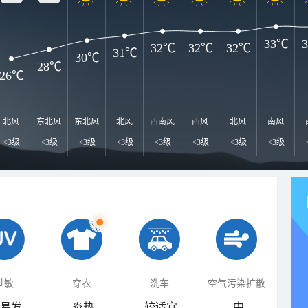
33℃
32℃
32℃
32℃
31℃
30℃
28℃
26℃
北风
东北风
东北风
北风
西南风
西风
北风
南风
<3级
<3级
<3级
<3级
<3级
<3级
<3级
<3级
过敏
穿衣
洗车
空气污染扩散
易发
炎热
较适宜
中