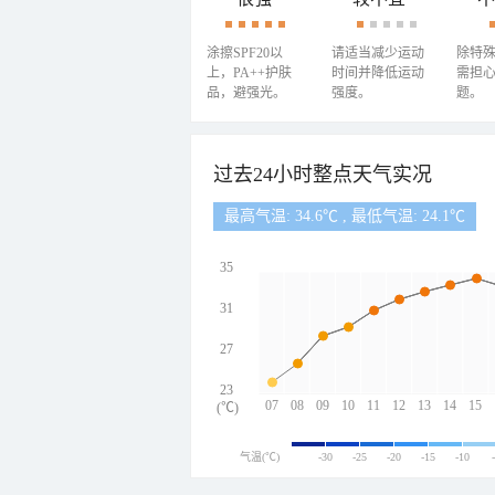
涂擦SPF20以
请适当减少运动
除特
上，PA++护肤
时间并降低运动
需担
品，避强光。
强度。
题。
过去24小时整点天气实况
最高气温: 34.6℃ , 最低气温: 24.1℃
35
31
27
23
07
08
09
10
11
12
13
14
15
(℃)
气温(℃)
-30
-25
-20
-15
-10