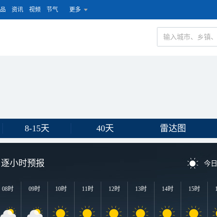
品
资讯
视频
节气
更多
8-15天
40天
雷达图
逐小时预报
今
08时
09时
10时
11时
12时
13时
14时
15时