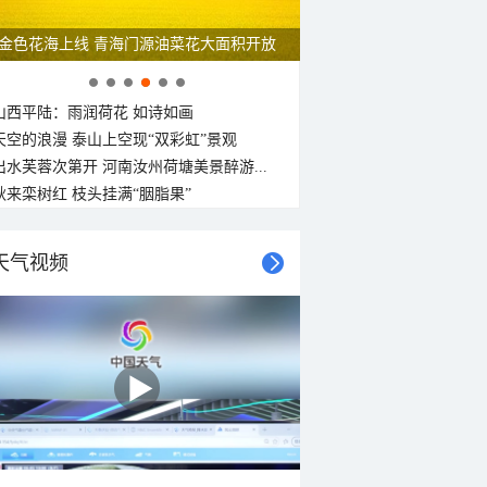
金色花海上线 青海门源油菜花大面积开放
山西平陆：雨润荷花 如诗如画
天空的浪漫 泰山上空现“双彩虹”景观
出水芙蓉次第开 河南汝州荷塘美景醉游...
秋来栾树红 枝头挂满“胭脂果”
天气视频