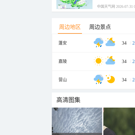
中国天气网 2026-07-31 0
周边地区
周边景点
34
/
2
蓬安
34
/
2
嘉陵
34
/
2
营山
高清图集