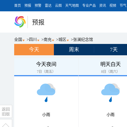
首页
预报
预警
雷达
云图
天气地图
专业产品
资讯
视频
节气
预报
全国
>
四川
>
南充
>
城区
>
张澜纪念馆
今天
周末
7天
今天夜间
明天白天
7日（周五）
8日（周六）
小雨
小雨