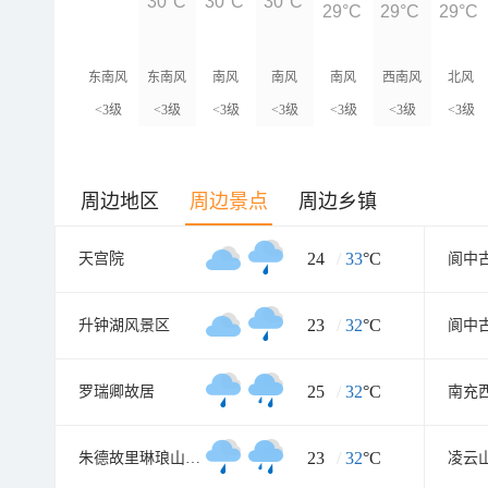
30°C
30°C
30°C
29°C
29°C
29°C
东南风
东南风
南风
南风
南风
西南风
北风
<3级
<3级
<3级
<3级
<3级
<3级
<3级
周边地区
周边景点
周边乡镇
24
/
33
°C
天宫院
23
/
32
°C
升钟湖风景区
阆中
25
/
32
°C
罗瑞卿故居
23
/
32
°C
朱德故里琳琅山景区
凌云