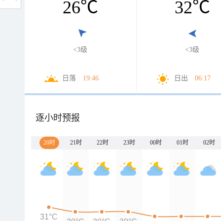
26
℃
32
℃
<3级
<3级
日落
19:46
日出
06:17
逐小时预报
20时
21时
22时
23时
00时
01时
02时
31°C