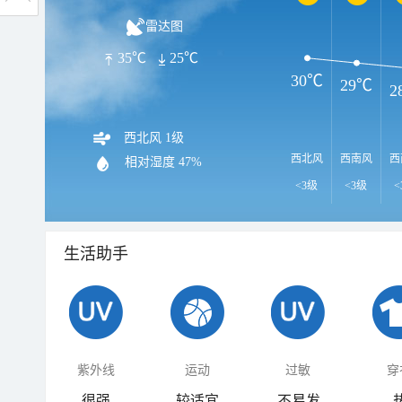
雷达图
35℃
25℃
30℃
29℃
2
西北风 1级
西北风
西南风
西
相对湿度
47%
<3级
<3级
<
生活助手
紫外线
运动
过敏
穿
很强
较适宜
不易发