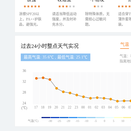
涂擦SPF20以
请适当降低运动
除特殊体质，无
适合穿
上，PA++护肤
强度，并及时补
需担心过敏问
薄外套
品，避强光。
充水分。
题。
装。
气温
过去24小时整点天气实况
气温：
最高气温: 35.6℃ , 最低气温: 25.1℃
指离地
36
32
28
24
17
18
19
20
21
22
23
00
01
02
03
04
05
06
0
(℃)
气温(℃)
-30
-25
-20
-15
-10
-5
0
5
10