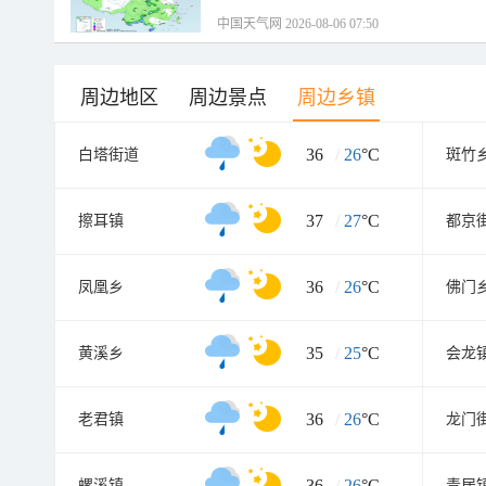
中国天气网 2026-08-06 07:50
周边地区
周边景点
周边乡镇
36
/
26
°C
白塔街道
斑竹
37
/
27
°C
擦耳镇
都京
36
/
26
°C
凤凰乡
佛门
35
/
25
°C
黄溪乡
会龙
36
/
26
°C
老君镇
龙门
36
/
26
°C
螺溪镇
青居