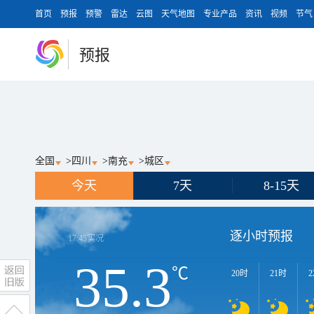
首页
预报
预警
雷达
云图
天气地图
专业产品
资讯
视频
节气
预报
全国
>
四川
>
南充
>
城区
今天
7天
8-15天
逐小时预报
17:45
实况
35.3
℃
20时
21时
2