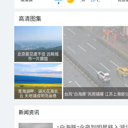
高清图集
北京能见度不佳 远眺城
市一片朦胧
青海湖畔：湖光花海长
台风“白海豚”风雨铺展 江苏上海部
云 天地铺成明亮画卷
新闻资讯
“白海豚”今夜到明晨移入湖北