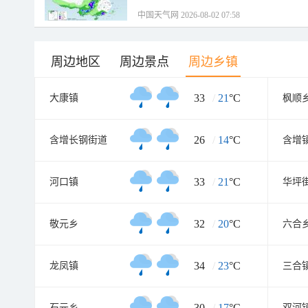
中国天气网 2026-08-02 07:58
周边地区
周边景点
周边乡镇
33
/
21
°C
大康镇
枫顺
26
/
14
°C
含增长钢街道
含增
33
/
21
°C
河口镇
华坪
32
/
20
°C
敬元乡
六合
34
/
23
°C
龙凤镇
三合
30
/
17
°C
石元乡
双河