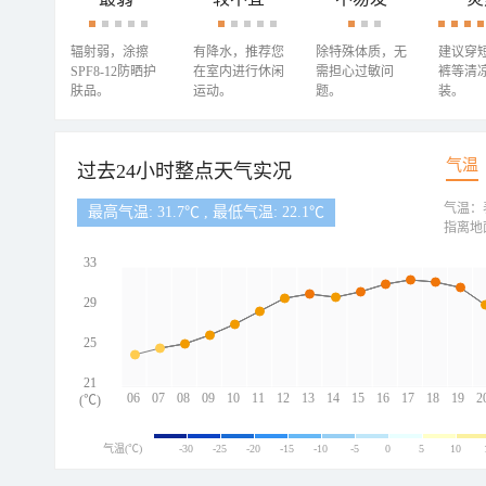
辐射弱，涂擦
有降水，推荐您
除特殊体质，无
建议穿
SPF8-12防晒护
在室内进行休闲
需担心过敏问
裤等清
肤品。
运动。
题。
装。
气温
过去24小时整点天气实况
气温：
最高气温: 31.7℃ , 最低气温: 22.1℃
指离地
33
29
25
21
06
07
08
09
10
11
12
13
14
15
16
17
18
19
2
(℃)
气温(℃)
-30
-25
-20
-15
-10
-5
0
5
10