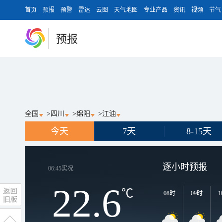
首页
预报
预警
雷达
云图
天气地图
专业产品
资讯
视频
节气
预报
全国
>
四川
>
绵阳
>
江油
今天
7天
8-15天
逐小时预报
06:45
实况
22.6
℃
08时
09时
1