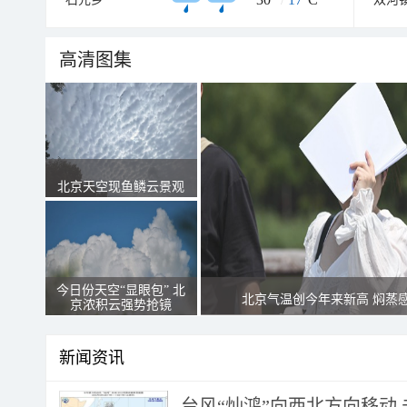
高清图集
北京天空现鱼鳞云景观
今日份天空“显眼包” 北
北京气温创今年来新高 焖蒸
京浓积云强势抢镜
新闻资讯
台风“灿鸿”向西北方向移动