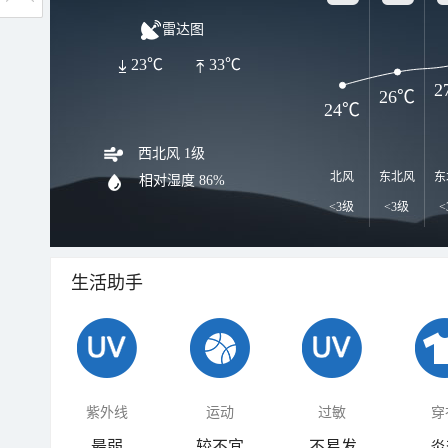
雷达图
23℃
33℃
2
26℃
24℃
西北风 1级
北风
东北风
东
相对湿度
86%
<3级
<3级
<
生活助手
紫外线
运动
过敏
穿
最弱
较不宜
不易发
炎