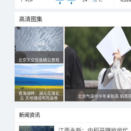
高清图集
北京天空现鱼鳞云景观
青海湖畔：湖光花海长
北京气温创今年来新高 焖蒸
云 天地铺成明亮画卷
新闻资讯
江西永新：中稻开镰抢收忙