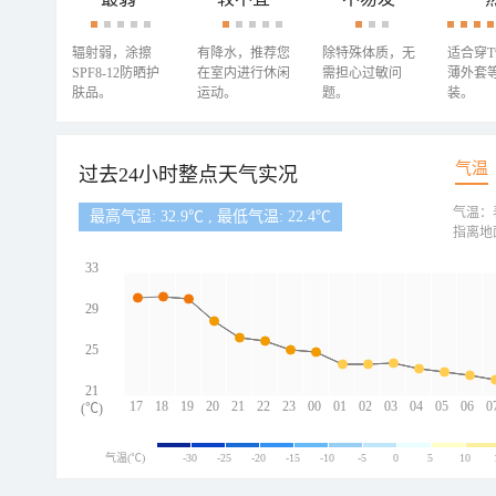
辐射弱，涂擦
有降水，推荐您
除特殊体质，无
适合穿
SPF8-12防晒护
在室内进行休闲
需担心过敏问
薄外套
肤品。
运动。
题。
装。
气温
过去24小时整点天气实况
气温：
最高气温: 32.9℃ , 最低气温: 22.4℃
指离地
33
29
25
21
17
18
19
20
21
22
23
00
01
02
03
04
05
06
0
(℃)
气温(℃)
-30
-25
-20
-15
-10
-5
0
5
10