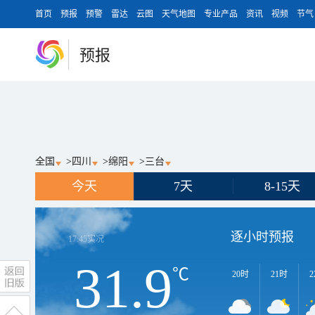
首页
预报
预警
雷达
云图
天气地图
专业产品
资讯
视频
节气
预报
全国
>
四川
>
绵阳
>
三台
今天
7天
8-15天
逐小时预报
17:45
实况
31.9
℃
20时
21时
2