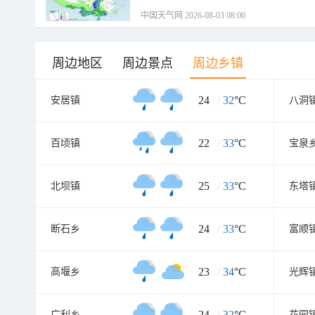
中国天气网 2026-08-03 08:00
周边地区
周边景点
周边乡镇
24
/
32
°C
安居镇
八洞
22
/
33
°C
百顷镇
宝泉
25
/
33
°C
北坝镇
东塔
24
/
33
°C
断石乡
富顺
23
/
34
°C
高堰乡
光辉
24
/
32
°C
广利乡
花园