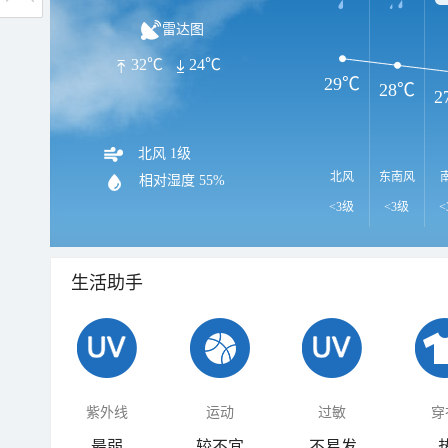
雷达图
32℃
24℃
29℃
28℃
2
北风 1级
北风
东南风
相对湿度
55%
<3级
<3级
<
生活助手
紫外线
运动
过敏
穿
最弱
较不宜
不易发