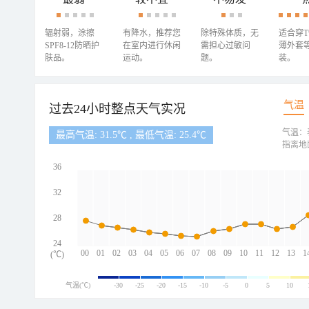
辐射弱，涂擦
有降水，推荐您
除特殊体质，无
适合穿
SPF8-12防晒护
在室内进行休闲
需担心过敏问
薄外套
肤品。
运动。
题。
装。
气温
过去24小时整点天气实况
气温：
最高气温: 31.5℃ , 最低气温: 25.4℃
指离地
36
32
28
24
00
01
02
03
04
05
06
07
08
09
10
11
12
13
1
(℃)
气温(℃)
-30
-25
-20
-15
-10
-5
0
5
10