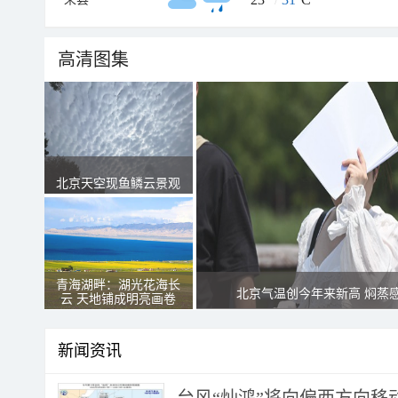
高清图集
北京天空现鱼鳞云景观
青海湖畔：湖光花海长
北京气温创今年来新高 焖蒸
云 天地铺成明亮画卷
新闻资讯