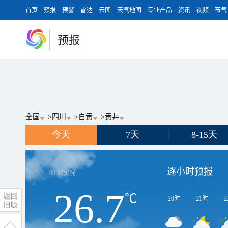
首页
预报
预警
雷达
云图
天气地图
专业产品
资讯
视频
节气
预报
全国
>
四川
>
自贡
>
贡井
今天
7天
8-15天
逐小时预报
00:35
实况
26.7
℃
20时
21时
2