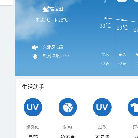
雷达图
31℃
25℃
30℃
29℃
2
东北风 1级
北风
东风
相对湿度
80%
<3级
<3级
<
生活助手
紫外线
运动
过敏
穿
最弱
较不宜
不易发