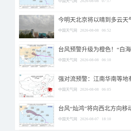
中国天气网
2026-08-08
07:17
今明天北京将以晴到多云天气为
中国天气网
2026-08-08
06:52
台风预警升级为橙色！“白海豚
中国天气网
2026-08-08
06:10
强对流预警：江南华南等地有
中国天气网
2026-08-08
06:05
台风“灿鸿”将向西北方向移
中国天气网
2026-08-07
18:10