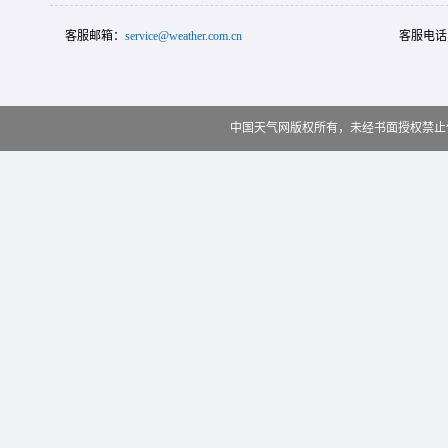
客服邮箱：
service@weather.com.cn
客服电话
中国天气网版权所有，未经书面授权禁止使用 