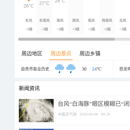
28°C
27°C
26°C
东风
东南风
南风
西风
南风
西南风
北风
<3级
<3级
<3级
<3级
<3级
<3级
<3级
周边地区
周边景点
周边乡镇
30
/
24
°C
自贡市盐业历史博物馆
恐龙
新闻资讯
台风“白海豚”眼区模糊已“闭
中国天气网
2026-08-08
09:28