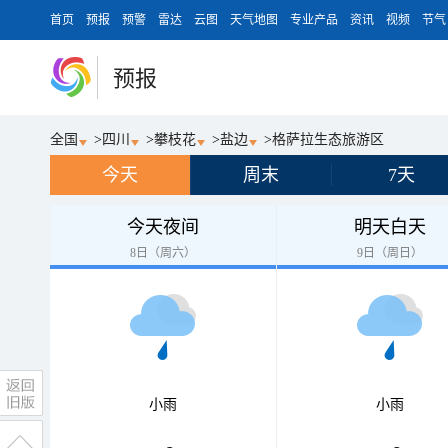
首页
预报
预警
雷达
云图
天气地图
专业产品
资讯
视频
节气
预报
全国
>
四川
>
攀枝花
>
盐边
>
格萨拉生态旅游区
今天
周末
7天
今天夜间
明天白天
8日（周六）
9日（周日）
小雨
小雨